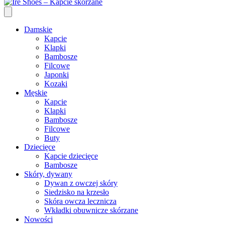
Damskie
Kapcie
Klapki
Bambosze
Filcowe
Japonki
Kozaki
Męskie
Kapcie
Klapki
Bambosze
Filcowe
Buty
Dziecięce
Kapcie dziecięce
Bambosze
Skóry, dywany
Dywan z owczej skóry
Siedzisko na krzesło
Skóra owcza lecznicza
Wkładki obuwnicze skórzane
Nowości