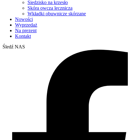
Siedzisko na krzesło
Skóra owcza lecznicza
Wkładki obuwnicze skórzane
Nowości
Wyprzedaż
Na prezent
Kontakt
Śledź NAS