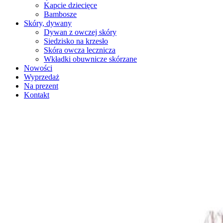
Kapcie dziecięce
Bambosze
Skóry, dywany
Dywan z owczej skóry
Siedzisko na krzesło
Skóra owcza lecznicza
Wkładki obuwnicze skórzane
Nowości
Wyprzedaż
Na prezent
Kontakt