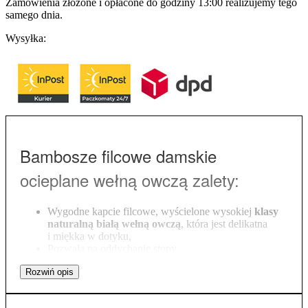
Zamówienia złożone i opłacone do godziny 13:00 realizujemy tego
samego dnia.
Wysyłka:
Bambosze filcowe damskie
ocieplane wełną owczą zalety:
Wygodne kapcie filcowe, wyścielone wysokiej
klasy
naturalną białą wełną owczą
, która jest delikatna
i miękka w dotyku,
Pozwala na oddychanie stopy,
Wytrzymały wierzch wykonany jest ze klasycznego
szarego filcu,
Nadaje mu wyjątkowego charakteru.
Podeszwa jest bezpieczna i wytrzymała, co gwarantuje