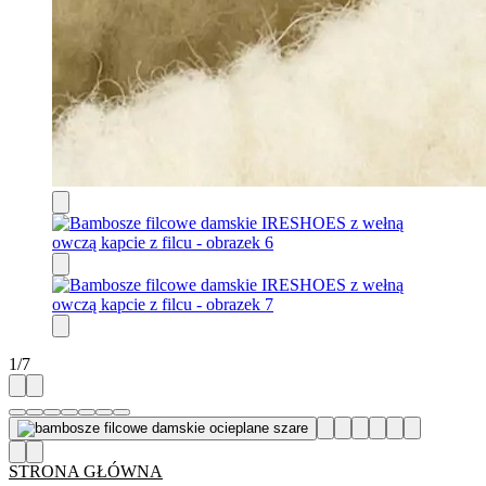
1
/
7
STRONA GŁÓWNA