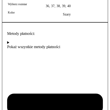
długotrwałe użytkowanie,
Wybierz rozmiar
Kapcie są również lekkie, co zapewnia wygodę
36, 37, 38, 39, 40
użytkowania,
Kolor
Zostały one
wykonane ręcznie
w Polsce,
Szary
co gwarantuje rzemieślniczą jakość,
Produkt jest w pełni
naturalny i przyjazny dla skóry
.
Dzięki temu, zapewnia wysoki komfort użytkowania.
Metody płatności:
Pokaż wszystkie metody płatności