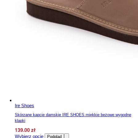
Ire Shoes
Skórzane kapcie damskie IRE SHOES miękkie beżowe wygodne
klapki
139.00
zł
Ten
Wybierz opcje
Podgląd