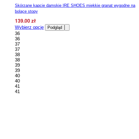
Skórzane kapcie damskie IRE SHOES miękkie granat wygodne na
bolące stopy
139.00
zł
Ten
Wybierz opcje
Podgląd
produkt
36
ma
36
wiele
37
wariantów.
37
Opcje
38
można
38
wybrać
39
na
39
stronie
40
produktu
40
41
41