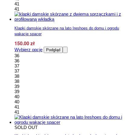
41
41
Klapki damskie skórzane na lato Ireshoes do domu i ogrodu
wakacje spacer
150.00
zł
Ten
Wybierz opcje
Podgląd
produkt
36
ma
36
wiele
37
wariantów.
37
Opcje
38
można
38
wybrać
39
na
39
stronie
40
produktu
40
41
41
SOLD OUT