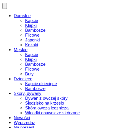
Damskie
Kapcie
Klapki
Bambosze
Filcowe
Japonki
Kozaki
Męskie
Kapcie
Klapki
Bambosze
Filcowe
Buty
Dziecięce
Kapcie dziecięce
Bambosze
Skóry, dywany
Dywan z owczej skóry
Siedzisko na krzesło
Skóra owcza lecznicza
Wkładki obuwnicze skórzane
Nowości
Wyprzedaż
Na prezent