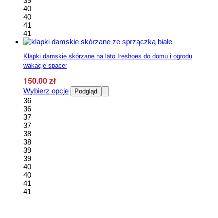
39
stronie
40
produktu
40
41
41
Klapki damskie skórzane na lato Ireshoes do domu i ogrodu
wakacje spacer
150.00
zł
Ten
Wybierz opcje
Podgląd
produkt
36
ma
36
wiele
37
wariantów.
37
Opcje
38
można
38
wybrać
39
na
39
stronie
40
produktu
40
41
41