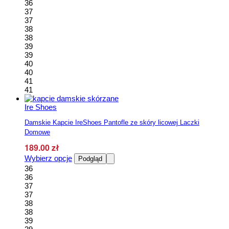
ma
36
160.00 zł.
145.00 zł.
wiele
37
wariantów.
37
Opcje
38
można
38
wybrać
39
na
39
stronie
40
produktu
40
41
41
Ire Shoes
Damskie Kapcie IreShoes Pantofle ze skóry licowej Laczki
Domowe
189.00
zł
Ten
Wybierz opcje
Podgląd
produkt
36
ma
36
wiele
37
wariantów.
37
Opcje
38
można
38
wybrać
39
na