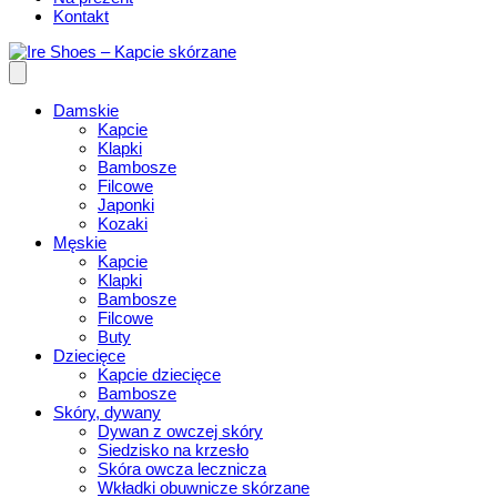
Kontakt
Damskie
Kapcie
Klapki
Bambosze
Filcowe
Japonki
Kozaki
Męskie
Kapcie
Klapki
Bambosze
Filcowe
Buty
Dziecięce
Kapcie dziecięce
Bambosze
Skóry, dywany
Dywan z owczej skóry
Siedzisko na krzesło
Skóra owcza lecznicza
Wkładki obuwnicze skórzane