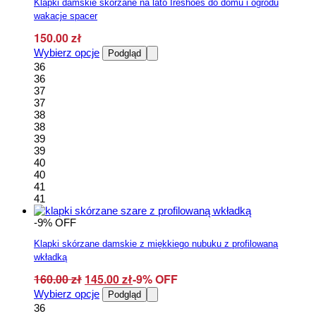
Klapki damskie skórzane na lato Ireshoes do domu i ogrodu
wakacje spacer
150.00
zł
Ten
Wybierz opcje
Podgląd
produkt
36
ma
36
wiele
37
wariantów.
37
Opcje
38
można
38
wybrać
39
na
39
stronie
40
produktu
40
41
41
-9% OFF
Klapki skórzane damskie z miękkiego nubuku z profilowaną
wkładką
Pierwotna
Aktualna
160.00
zł
145.00
zł
-9% OFF
cena
Ten
cena
Wybierz opcje
Podgląd
produkt
36
wynosiła:
wynosi: