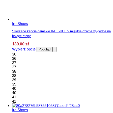
Ire Shoes
Skórzane kapcie damskie IRE SHOES miękkie czarne wygodne na
bolące stopy
139.00
zł
Ten
Wybierz opcje
Podgląd
produkt
36
ma
36
wiele
37
wariantów.
37
Opcje
38
można
38
wybrać
39
na
39
stronie
40
produktu
40
41
41
Ire Shoes