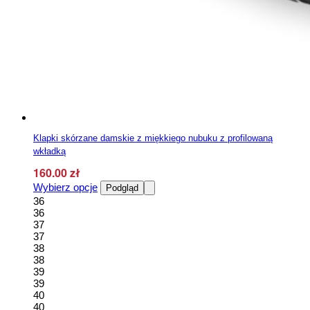
Klapki skórzane damskie z miękkiego nubuku z profilowaną
wkładką
160.00
zł
Ten
Wybierz opcje
Podgląd
produkt
36
ma
36
wiele
37
wariantów.
37
Opcje
38
można
38
wybrać
39
na
39
stronie
40
produktu
40