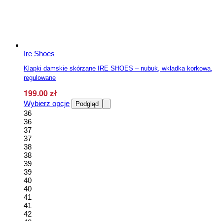
Ire Shoes
Klapki damskie skórzane IRE SHOES – nubuk, wkładka korkowa,
regulowane
199.00
zł
Ten
Wybierz opcje
Podgląd
produkt
36
ma
36
wiele
37
wariantów.
37
Opcje
38
można
38
wybrać
39
na
39
stronie
40
produktu
40
41
41
42