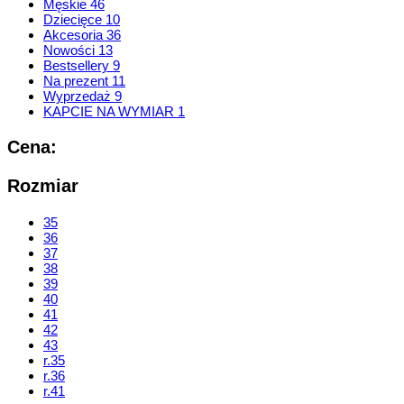
Męskie
46
Dziecięce
10
Akcesoria
36
Nowości
13
Bestsellery
9
Na prezent
11
Wyprzedaż
9
KAPCIE NA WYMIAR
1
Cena:
Rozmiar
35
36
37
38
39
40
41
42
43
r.35
r.36
r.41