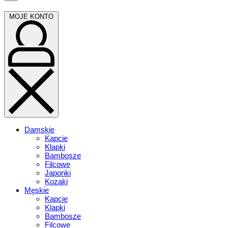
cart
MOJE
MOJE KONTO
KONTO
Damskie
Kapcie
Klapki
Bambosze
Filcowe
Japonki
Kozaki
Męskie
Kapcie
Klapki
Bambosze
Filcowe