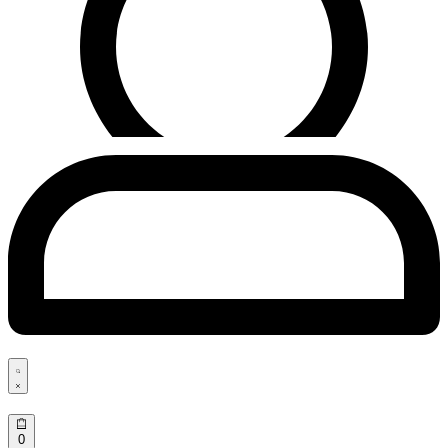
Search
open
Open
0