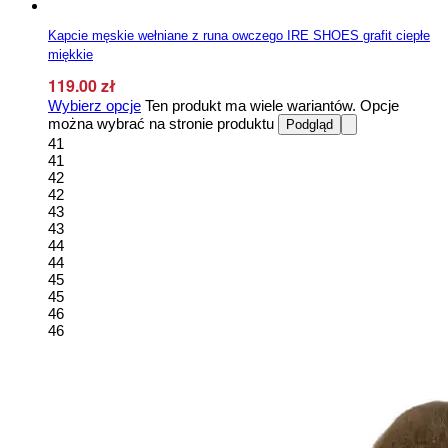
Kapcie męskie wełniane z runa owczego IRE SHOES grafit ciepłe
miękkie
119.00
zł
Wybierz opcje
Ten produkt ma wiele wariantów. Opcje
można wybrać na stronie produktu
Podgląd
41
41
42
42
43
43
44
44
45
45
46
46