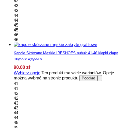
42
43
43
44
44
45
45
46
46
Kapcie Skórzane Męskie IRESHOES nubuk 41-46 klapki ciapy
miękkie wygodne
90.00
zł
Wybierz opcje
Ten produkt ma wiele wariantów. Opcje
można wybrać na stronie produktu
Podgląd
41
41
42
42
43
43
44
44
45
45