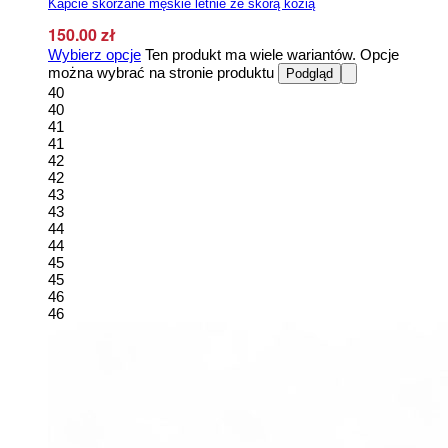
Kapcie skórzane męskie letnie ze skórą kozią
150.00
zł
Wybierz opcje
Ten produkt ma wiele wariantów. Opcje
można wybrać na stronie produktu
Podgląd
40
40
41
41
42
42
43
43
44
44
45
45
46
46