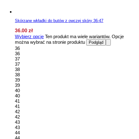
Skórzane wkładki do butów z owczej skóry 36-47
36.00
zł
Wybierz opcje
Ten produkt ma wiele wariantów. Opcje
można wybrać na stronie produktu
Podgląd
36
36
37
37
38
38
39
39
40
40
41
41
42
42
43
43
44
44