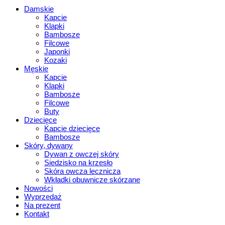
Damskie
Kapcie
Klapki
Bambosze
Filcowe
Japonki
Kozaki
Męskie
Kapcie
Klapki
Bambosze
Filcowe
Buty
Dziecięce
Kapcie dziecięce
Bambosze
Skóry, dywany
Dywan z owczej skóry
Siedzisko na krzesło
Skóra owcza lecznicza
Wkładki obuwnicze skórzane
Nowości
Wyprzedaż
Na prezent
Kontakt