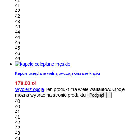
41
41
42
42
43
43
44
44
45
45
46
46
Kapcie ocieplane wełną owczą skórzane klapki
170.00
zł
Wybierz opcje
Ten produkt ma wiele wariantów. Opcje
można wybrać na stronie produktu
Podgląd
40
40
41
41
42
42
43
43