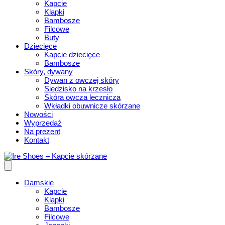
Kapcie
Klapki
Bambosze
Filcowe
Buty
Dziecięce
Kapcie dziecięce
Bambosze
Skóry, dywany
Dywan z owczej skóry
Siedzisko na krzesło
Skóra owcza lecznicza
Wkładki obuwnicze skórzane
Nowości
Wyprzedaż
Na prezent
Kontakt
Damskie
Kapcie
Klapki
Bambosze
Filcowe