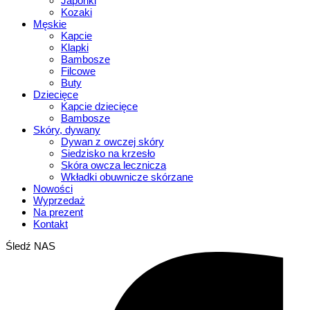
Japonki
Kozaki
Męskie
Kapcie
Klapki
Bambosze
Filcowe
Buty
Dziecięce
Kapcie dziecięce
Bambosze
Skóry, dywany
Dywan z owczej skóry
Siedzisko na krzesło
Skóra owcza lecznicza
Wkładki obuwnicze skórzane
Nowości
Wyprzedaż
Na prezent
Kontakt
Śledź NAS