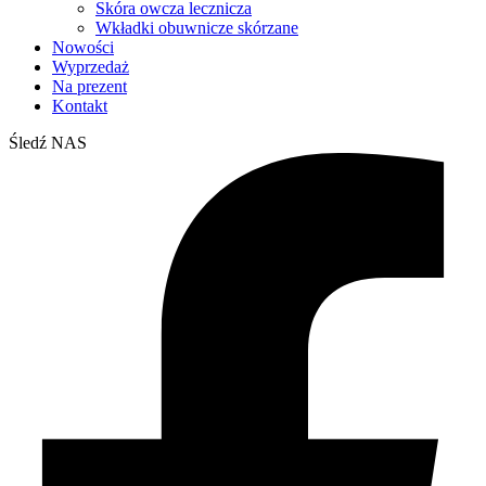
Skóra owcza lecznicza
Wkładki obuwnicze skórzane
Nowości
Wyprzedaż
Na prezent
Kontakt
Śledź NAS