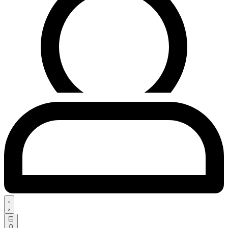
Search
open
Open
0