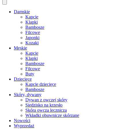
Damskie
Kapcie
Klapki
Bambosze
Filcowe
Japonki
Kozaki
Męskie
Kapcie
Klapki
Bambosze
Filcowe
Buty
Dziecięce
Kapcie dziecięce
Bambosze
Skóry, dywany
Dywan z owczej skóry
Siedzisko na krzesło
Skóra owcza lecznicza
Wkładki obuwnicze skórzane
Nowości
Wyprzedaż