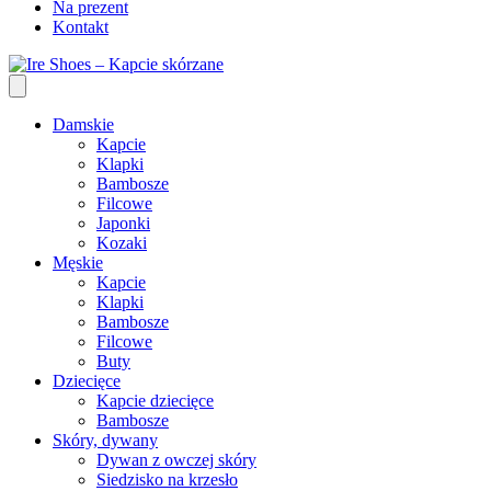
Na prezent
Kontakt
Damskie
Kapcie
Klapki
Bambosze
Filcowe
Japonki
Kozaki
Męskie
Kapcie
Klapki
Bambosze
Filcowe
Buty
Dziecięce
Kapcie dziecięce
Bambosze
Skóry, dywany
Dywan z owczej skóry
Siedzisko na krzesło