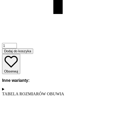
ilość
Kapcie
Dodaj do koszyka
męskie
filcowe
IRE
SHOES
Obserwuj
Naturalne
pantofle
Inne warianty:
domowe
z
wełny
TABELA ROZMIARÓW OBUWIA
owczej