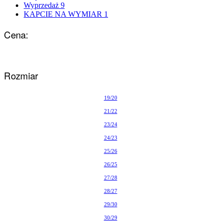
Wyprzedaż
9
KAPCIE NA WYMIAR
1
Cena:
Rozmiar
19/20
21/22
23/24
24/23
25/26
26/25
27/28
28/27
29/30
30/29