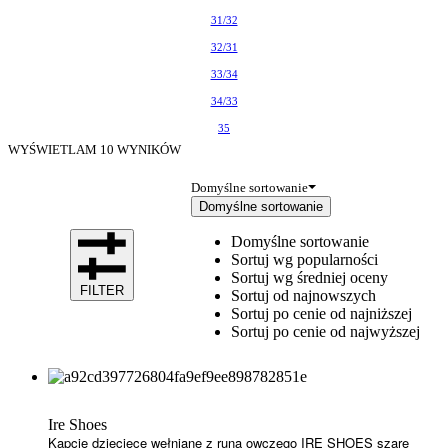
31/32
32/31
33/34
34/33
35
WYŚWIETLAM
10
WYNIKÓW
Domyślne sortowanie
Domyślne sortowanie
Domyślne sortowanie
Sortuj wg popularności
Sortuj wg średniej oceny
FILTER
Sortuj od najnowszych
Sortuj po cenie od najniższej
Sortuj po cenie od najwyższej
Ire Shoes
Kapcie dziecięce wełniane z runa owczego IRE SHOES szare