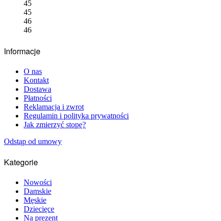
stronie
45
produktu
45
46
46
Informacje
O nas
Kontakt
Dostawa
Płatności
Reklamacja i zwrot
Regulamin i polityka prywatności
Jak zmierzyć stopę?
Odstąp od umowy
Kategorie
Nowości
Damskie
Męskie
Dziecięce
Na prezent