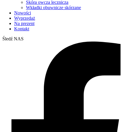
Skóra owcza lecznicza
Wkładki obuwnicze skórzane
Nowości
Wyprzedaż
Na prezent
Kontakt
Śledź NAS