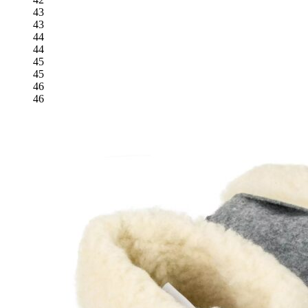
Opcje
43
można
43
wybrać
44
na
44
stronie
45
produktu
45
46
46