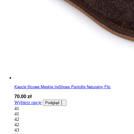
Kapcie filcowe Męskie IreShoes Pantofle Naturalny Filc
70.00
zł
Ten
Wybierz opcje
Podgląd
produkt
41
ma
41
wiele
42
wariantów.
42
Opcje
43