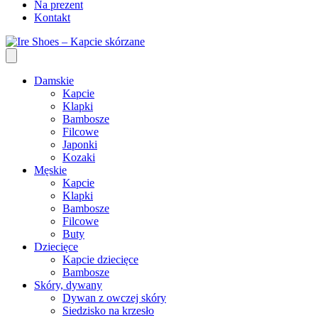
Na prezent
Kontakt
Damskie
Kapcie
Klapki
Bambosze
Filcowe
Japonki
Kozaki
Męskie
Kapcie
Klapki
Bambosze
Filcowe
Buty
Dziecięce
Kapcie dziecięce
Bambosze
Skóry, dywany
Dywan z owczej skóry
Siedzisko na krzesło