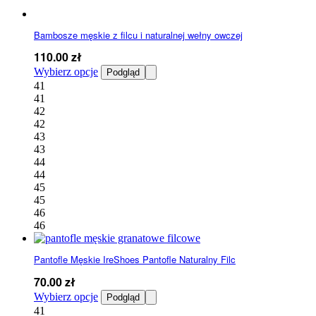
Bambosze męskie z filcu i naturalnej wełny owczej
110.00
zł
Ten
Wybierz opcje
Podgląd
produkt
41
ma
41
wiele
42
wariantów.
42
Opcje
43
można
43
wybrać
44
na
44
stronie
45
produktu
45
46
46
Pantofle Męskie IreShoes Pantofle Naturalny Filc
70.00
zł
Ten
Wybierz opcje
Podgląd
produkt
41