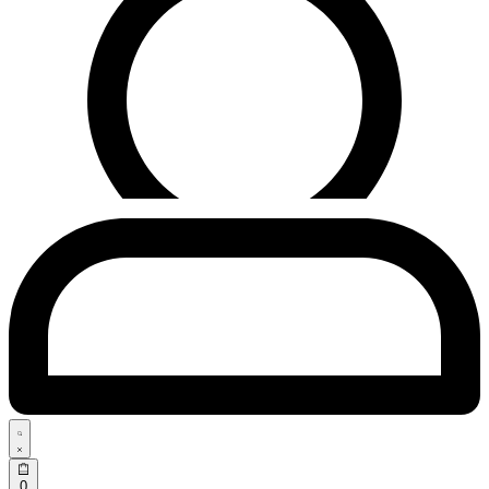
Search
open
Open
0