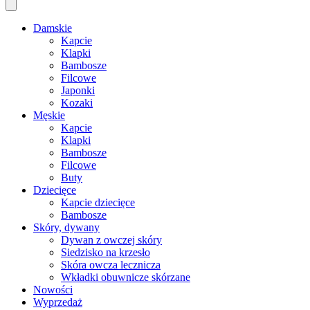
Damskie
Kapcie
Klapki
Bambosze
Filcowe
Japonki
Kozaki
Męskie
Kapcie
Klapki
Bambosze
Filcowe
Buty
Dziecięce
Kapcie dziecięce
Bambosze
Skóry, dywany
Dywan z owczej skóry
Siedzisko na krzesło
Skóra owcza lecznicza
Wkładki obuwnicze skórzane
Nowości
Wyprzedaż