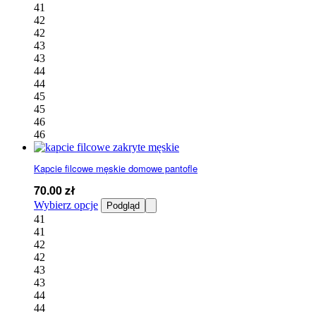
ma
41
wiele
42
wariantów.
42
Opcje
43
można
43
wybrać
44
na
44
stronie
45
produktu
45
46
46
Kapcie filcowe męskie domowe pantofle
70.00
zł
Ten
Wybierz opcje
Podgląd
produkt
41
ma
41
wiele
42
wariantów.
42
Opcje
43
można
43
wybrać
44
na
44