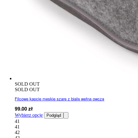
SOLD OUT
SOLD OUT
Filcowe kapcie męskie szare z białą wełną owczą
99.00
zł
Ten
Wybierz opcje
Podgląd
produkt
41
ma
41
wiele
42
wariantów.
42