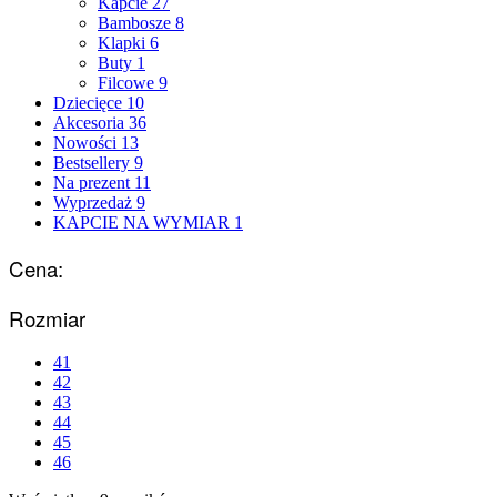
Kapcie
27
Bambosze
8
Klapki
6
Buty
1
Filcowe
9
Dziecięce
10
Akcesoria
36
Nowości
13
Bestsellery
9
Na prezent
11
Wyprzedaż
9
KAPCIE NA WYMIAR
1
Cena:
Rozmiar
41
42
43
44
45
46