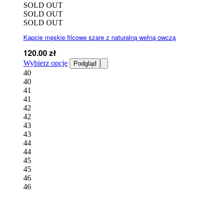
SOLD OUT
SOLD OUT
SOLD OUT
Kapcie męskie filcowe szare z naturalną wełną owczą
120.00
zł
Ten
Wybierz opcje
Podgląd
produkt
40
ma
40
wiele
41
wariantów.
41
Opcje
42
można
42
wybrać
43
na
43
stronie
44
produktu
44
45
45
46
46