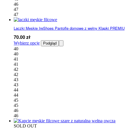
46
47
47
Laczki Męskie IreShoes Pantofle domowe z wełny Klapki PREMIU
70.00
zł
Ten
Wybierz opcje
Podgląd
produkt
40
ma
40
wiele
41
wariantów.
41
Opcje
42
można
42
wybrać
43
na
43
stronie
44
produktu
44
45
45
46
46
SOLD OUT