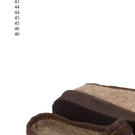
można
43
wybrać
44
na
44
stronie
45
produktu
45
46
46