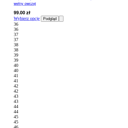
wełny owczej
99.00
zł
Ten
Wybierz opcje
Podgląd
produkt
36
ma
36
wiele
37
wariantów.
37
Opcje
38
można
38
wybrać
39
na
39
stronie
40
produktu
40
41
41
42
42
43
43
44
44
45
45
46