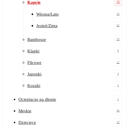
Kapcie
73
Wiosna/Lato
10
Jesień/Zima
63
Bambosze
39
Klapki
9
Filcowe
12
Japonki
4
Kozaki
3
Ocieplacze na dłonie
1
Męskie
46
Dziecięce
10