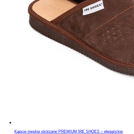
Kapcie męskie skórzane PREMIUM IRE SHOES – eleganckie,