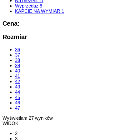
Na prezent
11
Wyprzedaż
9
KAPCIE NA WYMIAR
1
Cena:
Rozmiar
36
37
38
39
40
41
42
43
44
45
46
47
Wyświetlam
27
wyników
WIDOK
2
3