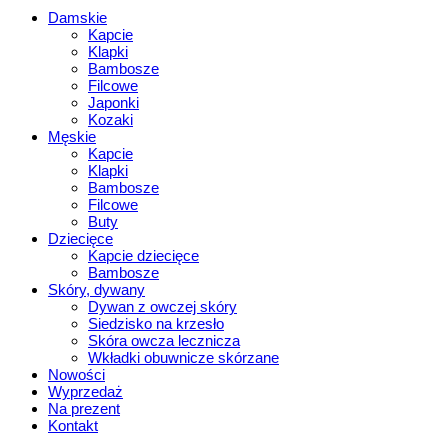
Damskie
Kapcie
Klapki
Bambosze
Filcowe
Japonki
Kozaki
Męskie
Kapcie
Klapki
Bambosze
Filcowe
Buty
Dziecięce
Kapcie dziecięce
Bambosze
Skóry, dywany
Dywan z owczej skóry
Siedzisko na krzesło
Skóra owcza lecznicza
Wkładki obuwnicze skórzane
Nowości
Wyprzedaż
Na prezent
Kontakt