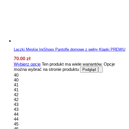
Laczki Męskie IreShoes Pantofle domowe z wełny Klapki PREMIU
70.00
zł
Wybierz opcje
Ten produkt ma wiele wariantów. Opcje
można wybrać na stronie produktu
Podgląd
40
40
41
41
42
42
43
43
44
44
45
45