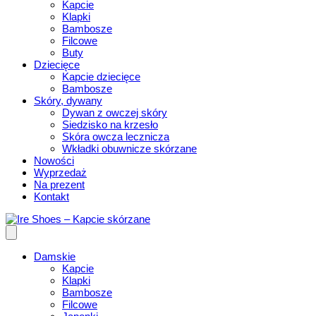
Kapcie
Klapki
Bambosze
Filcowe
Buty
Dziecięce
Kapcie dziecięce
Bambosze
Skóry, dywany
Dywan z owczej skóry
Siedzisko na krzesło
Skóra owcza lecznicza
Wkładki obuwnicze skórzane
Nowości
Wyprzedaż
Na prezent
Kontakt
Damskie
Kapcie
Klapki
Bambosze
Filcowe