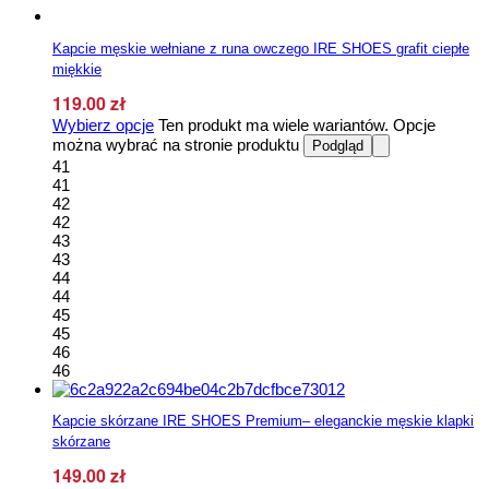
Kapcie męskie wełniane z runa owczego IRE SHOES grafit ciepłe
miękkie
119.00
zł
Wybierz opcje
Ten produkt ma wiele wariantów. Opcje
można wybrać na stronie produktu
Podgląd
41
41
42
42
43
43
44
44
45
45
46
46
Kapcie skórzane IRE SHOES Premium– eleganckie męskie klapki
skórzane
149.00
zł