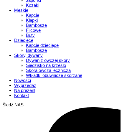
Japonki
Kozaki
Męskie
Kapcie
Klapki
Bambosze
Filcowe
Buty
Dziecięce
Kapcie dziecięce
Bambosze
Skóry, dywany
Dywan z owczej skóry
Siedzisko na krzesło
Skóra owcza lecznicza
Wkładki obuwnicze skórzane
Nowości
Wyprzedaż
Na prezent
Kontakt
Śledź NAS