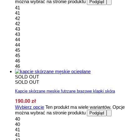
można wybrać na stronie produktu
Podgląd
41
41
42
42
43
43
44
44
45
45
46
46
SOLD OUT
SOLD OUT
Kapcie skórzane męskie futrzane brązowe klapki skóra
190.00
zł
Wybierz opcje
Ten produkt ma wiele wariantów. Opcje
można wybrać na stronie produktu
Podgląd
40
40
41
41