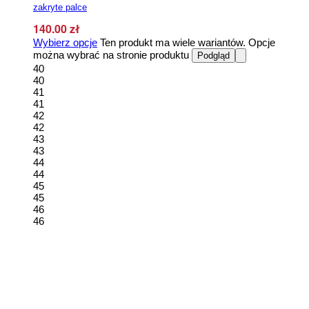
zakryte palce
140.00
zł
Wybierz opcje
Ten produkt ma wiele wariantów. Opcje
można wybrać na stronie produktu
Podgląd
40
40
41
41
42
42
43
43
44
44
45
45
46
46