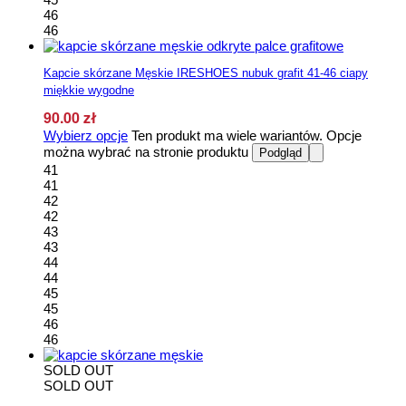
46
46
Kapcie skórzane Męskie IRESHOES nubuk grafit 41-46 ciapy
miękkie wygodne
90.00
zł
Wybierz opcje
Ten produkt ma wiele wariantów. Opcje
można wybrać na stronie produktu
Podgląd
41
41
42
42
43
43
44
44
45
45
46
46
SOLD OUT
SOLD OUT