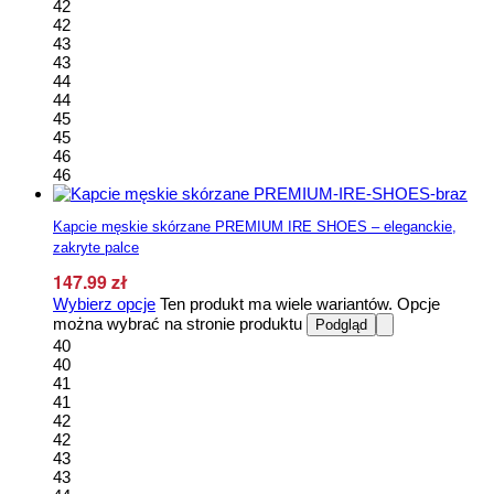
42
42
43
43
44
44
45
45
46
46
Kapcie męskie skórzane PREMIUM IRE SHOES – eleganckie,
zakryte palce
147.99
zł
Wybierz opcje
Ten produkt ma wiele wariantów. Opcje
można wybrać na stronie produktu
Podgląd
40
40
41
41
42
42
43
43