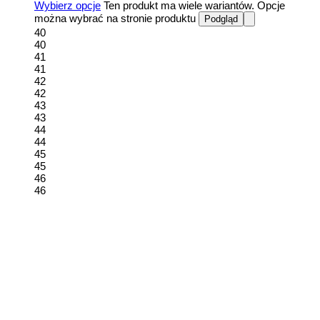
Wybierz opcje
Ten produkt ma wiele wariantów. Opcje
można wybrać na stronie produktu
Podgląd
40
40
41
41
42
42
43
43
44
44
45
45
46
46