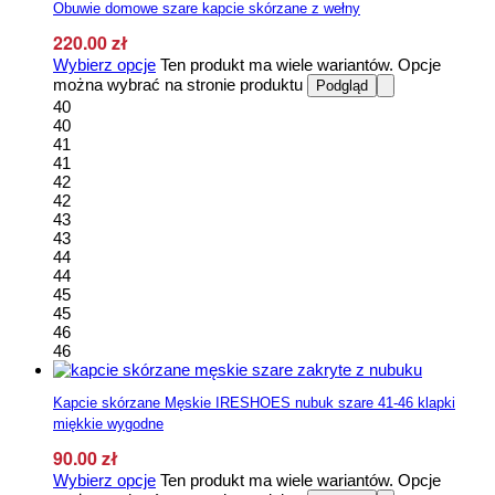
Obuwie domowe szare kapcie skórzane z wełny
220.00
zł
Wybierz opcje
Ten produkt ma wiele wariantów. Opcje
można wybrać na stronie produktu
Podgląd
40
40
41
41
42
42
43
43
44
44
45
45
46
46
Kapcie skórzane Męskie IRESHOES nubuk szare 41-46 klapki
miękkie wygodne
90.00
zł
Wybierz opcje
Ten produkt ma wiele wariantów. Opcje