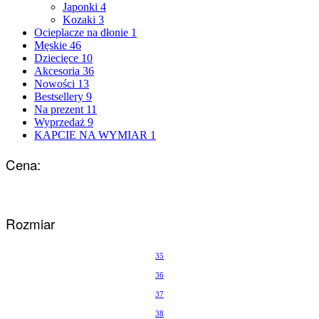
Japonki
4
Kozaki
3
Ocieplacze na dłonie
1
Męskie
46
Dziecięce
10
Akcesoria
36
Nowości
13
Bestsellery
9
Na prezent
11
Wyprzedaż
9
KAPCIE NA WYMIAR
1
Cena:
Rozmiar
35
36
37
38