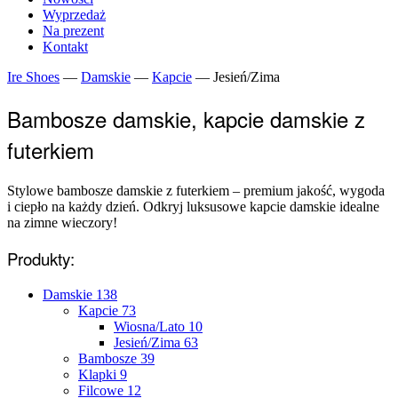
Wyprzedaż
Na prezent
Kontakt
Ire Shoes
—
Damskie
—
Kapcie
—
Jesień/Zima
Bambosze damskie, kapcie damskie z
futerkiem
Stylowe bambosze damskie z futerkiem – premium jakość, wygoda
i ciepło na każdy dzień. Odkryj luksusowe kapcie damskie idealne
na zimne wieczory!
Produkty:
Damskie
138
Kapcie
73
Wiosna/Lato
10
Jesień/Zima
63
Bambosze
39
Klapki
9
Filcowe
12