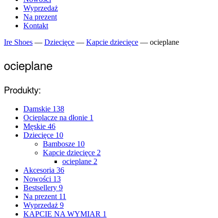
Wyprzedaż
Na prezent
Kontakt
Ire Shoes
—
Dziecięce
—
Kapcie dziecięce
—
ocieplane
ocieplane
Produkty:
Damskie
138
Ocieplacze na dłonie
1
Męskie
46
Dziecięce
10
Bambosze
10
Kapcie dziecięce
2
ocieplane
2
Akcesoria
36
Nowości
13
Bestsellery
9
Na prezent
11
Wyprzedaż
9
KAPCIE NA WYMIAR
1