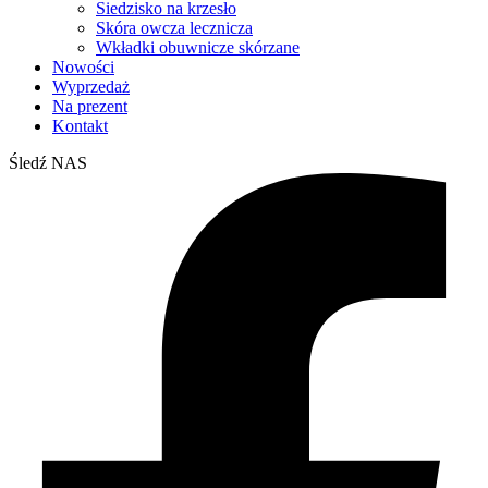
Siedzisko na krzesło
Skóra owcza lecznicza
Wkładki obuwnicze skórzane
Nowości
Wyprzedaż
Na prezent
Kontakt
Śledź NAS