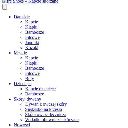
Damskie
Kapcie
Klapki
Bambosze
Filcowe
Japonki
Kozaki
Męskie
Kapcie
Klapki
Bambosze
Filcowe
Buty
Dziecięce
Kapcie dziecięce
Bambosze
Skóry, dywany
Dywan z owczej skóry
Siedzisko na krzesło
Skóra owcza lecznicza
Wkładki obuwnicze skórzane
Nowości