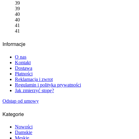
39
39
40
40
41
41
Informacje
O nas
Kontakt
Dostawa
Płatności
Reklamacja i zwrot
Regulamin i polityka prywatności
Jak zmierzyć stopę?
Odstąp od umowy
Kategorie
Nowości
Damskie
Męskie