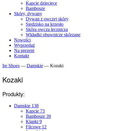
Kapcie dziecięce
Bambosze
Skóry, dywany
Dywan z owczej skóry
Siedzisko na krzesło
Skóra owcza lecznicza
Wkładki obuwnicze skórzane
Nowości
Wyprzedaż
Na prezent
Kontakt
Ire Shoes
—
Damskie
—
Kozaki
Kozaki
Produkty:
Damskie
138
Kapcie
73
Bambosze
39
Klapki
9
Filcowe
12