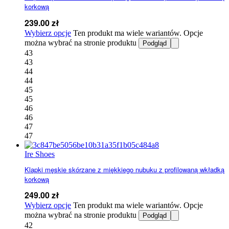
korkową
239.00
zł
Wybierz opcje
Ten produkt ma wiele wariantów. Opcje
można wybrać na stronie produktu
Podgląd
43
43
44
44
45
45
46
46
47
47
Ire Shoes
Klapki męskie skórzane z miękkiego nubuku z profilowaną wkładką
korkową
249.00
zł
Wybierz opcje
Ten produkt ma wiele wariantów. Opcje
można wybrać na stronie produktu
Podgląd
42