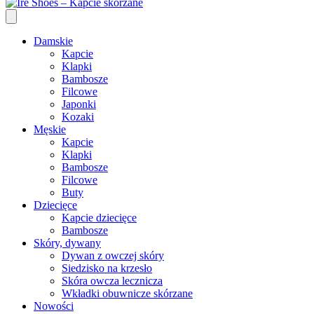
Damskie
Kapcie
Klapki
Bambosze
Filcowe
Japonki
Kozaki
Męskie
Kapcie
Klapki
Bambosze
Filcowe
Buty
Dziecięce
Kapcie dziecięce
Bambosze
Skóry, dywany
Dywan z owczej skóry
Siedzisko na krzesło
Skóra owcza lecznicza
Wkładki obuwnicze skórzane
Nowości