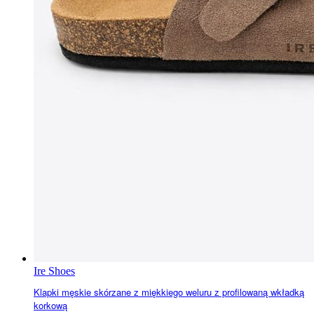
Ire Shoes
Klapki męskie skórzane z miękkiego weluru z profilowaną wkładką
korkową