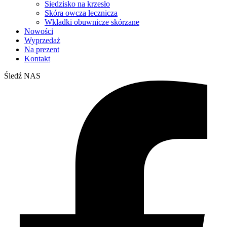
Siedzisko na krzesło
Skóra owcza lecznicza
Wkładki obuwnicze skórzane
Nowości
Wyprzedaż
Na prezent
Kontakt
Śledź NAS