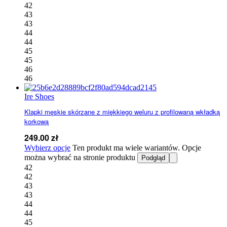
42
43
43
44
44
45
45
46
46
Ire Shoes
Klapki męskie skórzane z miękkiego weluru z profilowaną wkładką
korkową
249.00
zł
Wybierz opcje
Ten produkt ma wiele wariantów. Opcje
można wybrać na stronie produktu
Podgląd
42
42
43
43
44
44
45