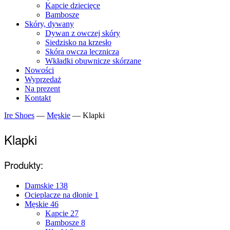
Kapcie dziecięce
Bambosze
Skóry, dywany
Dywan z owczej skóry
Siedzisko na krzesło
Skóra owcza lecznicza
Wkładki obuwnicze skórzane
Nowości
Wyprzedaż
Na prezent
Kontakt
Ire Shoes
—
Męskie
—
Klapki
Klapki
Produkty:
Damskie
138
Ocieplacze na dłonie
1
Męskie
46
Kapcie
27
Bambosze
8