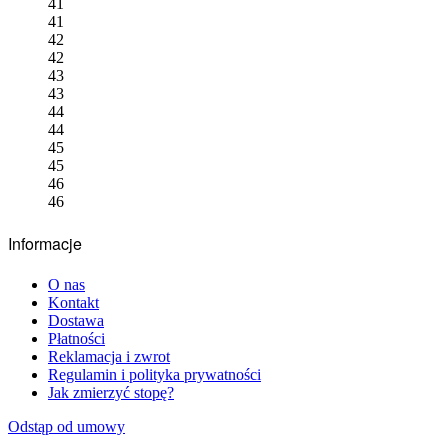
41
41
42
42
43
43
44
44
45
45
46
46
Informacje
O nas
Kontakt
Dostawa
Płatności
Reklamacja i zwrot
Regulamin i polityka prywatności
Jak zmierzyć stopę?
Odstąp od umowy