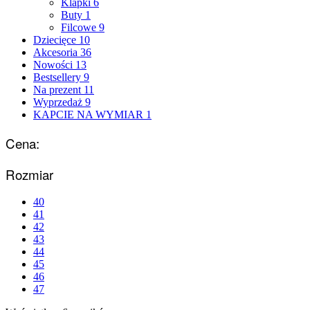
Klapki
6
Buty
1
Filcowe
9
Dziecięce
10
Akcesoria
36
Nowości
13
Bestsellery
9
Na prezent
11
Wyprzedaż
9
KAPCIE NA WYMIAR
1
Cena:
Rozmiar
40
41
42
43
44
45
46
47