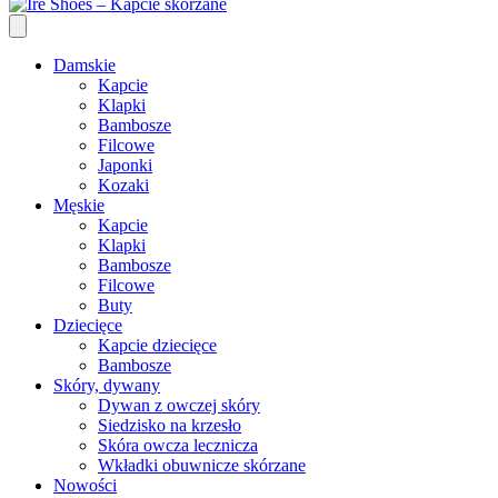
Damskie
Kapcie
Klapki
Bambosze
Filcowe
Japonki
Kozaki
Męskie
Kapcie
Klapki
Bambosze
Filcowe
Buty
Dziecięce
Kapcie dziecięce
Bambosze
Skóry, dywany
Dywan z owczej skóry
Siedzisko na krzesło
Skóra owcza lecznicza
Wkładki obuwnicze skórzane
Nowości