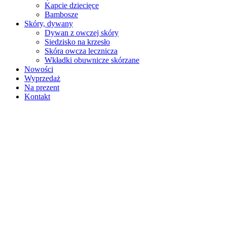
Kapcie dziecięce
Bambosze
Skóry, dywany
Dywan z owczej skóry
Siedzisko na krzesło
Skóra owcza lecznicza
Wkładki obuwnicze skórzane
Nowości
Wyprzedaż
Na prezent
Kontakt