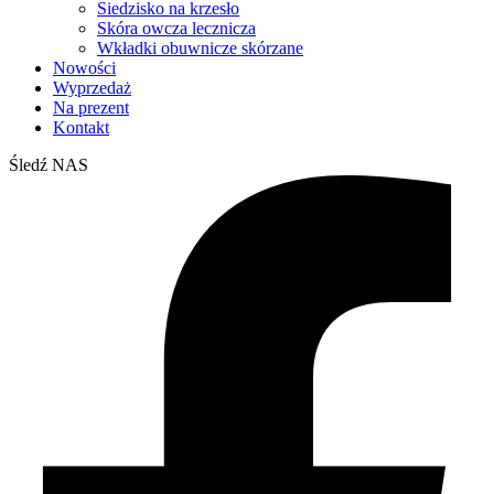
Siedzisko na krzesło
Skóra owcza lecznicza
Wkładki obuwnicze skórzane
Nowości
Wyprzedaż
Na prezent
Kontakt
Śledź NAS