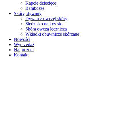
Kapcie dziecięce
Bambosze
Skóry, dywany
Dywan z owczej skóry
Siedzisko na krzesło
Skóra owcza lecznicza
Wkładki obuwnicze skórzane
Nowości
Wyprzedaż
Na prezent
Kontakt