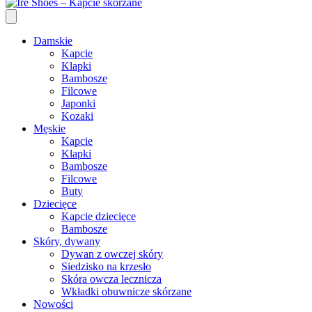
Damskie
Kapcie
Klapki
Bambosze
Filcowe
Japonki
Kozaki
Męskie
Kapcie
Klapki
Bambosze
Filcowe
Buty
Dziecięce
Kapcie dziecięce
Bambosze
Skóry, dywany
Dywan z owczej skóry
Siedzisko na krzesło
Skóra owcza lecznicza
Wkładki obuwnicze skórzane
Nowości