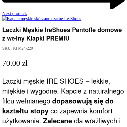
Next product:
Laczki Męskie IreShoes Pantofle domowe
z wełny Klapki PREMIU
SKU:
KFM24-220
70.00
zł
Laczki męskie IRE SHOES – lekkie,
miękkie i wygodne. Kapcie z naturalnego
filcu wełnianego
dopasowują się do
co zapewnia komfort
kształtu stopy
użytkowania.
dla wrażliwych i
Zalecane