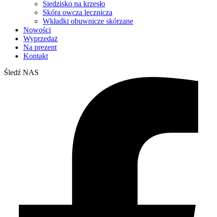
Siedzisko na krzesło
Skóra owcza lecznicza
Wkładki obuwnicze skórzane
Nowości
Wyprzedaż
Na prezent
Kontakt
Śledź NAS