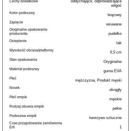
oddychające, odprowadzające
Cechy dodatkowe
Kapcie filcowe idealne dla gości, którzy Cię
wilgoć
odwiedzają
Kolor podeszwy
brązowy
Zapięcie
wsuwane
Oryginalne opakowanie
pudełko
producenta
Ocieplenie
tak
Wysokość obcasa/platformy
0,5 cm
Stan opakowania
Oryginalne
Materiał podeszwy
guma EVA
Płeć
mężczyzna, Produkt męski
Nosek
okrągły
Płeć empik
męskie
Rodzaj obuwia empik
pełne
Podeszwa empik
tworzywo sztuczne
Czas przygotowania zamówienia
1
Erli