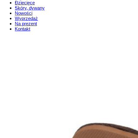
Dziecięce
Skóry, dywany
Nowości
Wyprzedaż
Na prezent
Kontakt