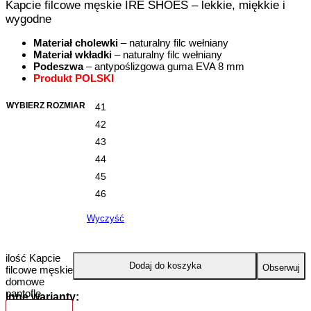
Kapcie filcowe męskie IRE SHOES – lekkie, miękkie i
wygodne
Materiał cholewki
– naturalny filc wełniany
Materiał wkładki
– naturalny filc wełniany
Podeszwa
– antypoślizgowa guma EVA 8 mm
Produkt POLSKI
WYBIERZ ROZMIAR
41
42
43
44
45
46
Wyczyść
ilość Kapcie
Dodaj do koszyka
Obserwuj
filcowe męskie
domowe
pantofle
Inne warianty: