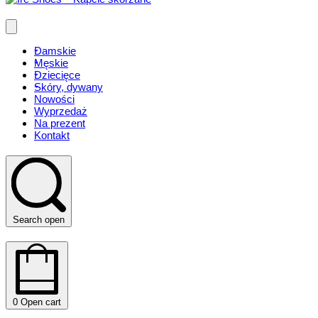
Damskie
Męskie
Dziecięce
Skóry, dywany
Nowości
Wyprzedaż
Na prezent
Kontakt
Search open
0
Open cart