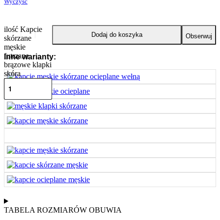
Wyczyść
ilość Kapcie
Dodaj do koszyka
Obserwuj
skórzane
męskie
futrzane
Inne warianty:
brązowe klapki
skóra
TABELA ROZMIARÓW OBUWIA