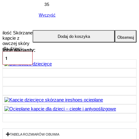
35
Wyczyść
ilość Skórzane
Dodaj do koszyka
Obserwuj
kapcie z
owczej skóry
dla dzieci
Inne warianty:
TABELA ROZMIARÓW OBUWIA