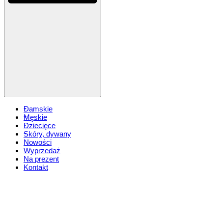
Damskie
Męskie
Dziecięce
Skóry, dywany
Nowości
Wyprzedaż
Na prezent
Kontakt