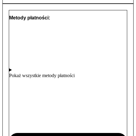
kilka godzin✔️ Dzięki przytulnemu włosiu sprawia, że Twoje
stopy pozostają ciepłe✔️ Świetnie sprawdzi się w takich
Metody płatności:
pomieszczeniach jak salon, pokój czy sypialnia.✔️ Praktyczne
zalety chodników z wełny owczej to właściwości izolacyjne
i zdolność do naturalnej regulacji wilgotności w
pomieszczeniu.
PIELĘGNACJA I CZYSZCZENIE:
Aby
dywanik zachował piękny wygląd zalecamy
regularne wietrzenie i odkurzanie.
Pokaż wszystkie metody płatności