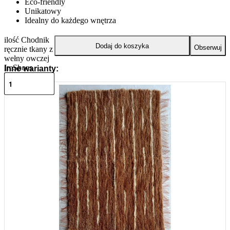
Eco-friendly
Unikatowy
Idealny do każdego wnętrza
ilość Chodnik
Dodaj do koszyka
Obserwuj
ręcznie tkany z
wełny owczej
IreShoes
Inne warianty: