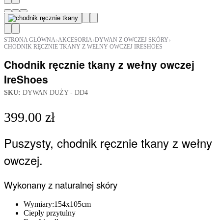
›
›
›
STRONA GŁÓWNA
AKCESORIA
DYWAN Z OWCZEJ SKÓRY
CHODNIK RĘCZNIE TKANY Z WEŁNY OWCZEJ IRESHOES
Chodnik ręcznie tkany z wełny owczej
IreShoes
SKU:
DYWAN DUŻY - DD4
399.00
zł
Puszysty, chodnik ręcznie tkany z wełny
owczej.
Wykonany z naturalnej skóry
Wymiary:154x105cm
Ciepły przytulny