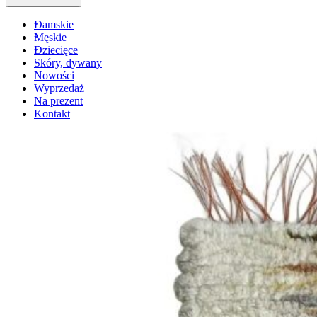
Damskie
Męskie
Dziecięce
Skóry, dywany
Nowości
Wyprzedaż
Na prezent
Kontakt