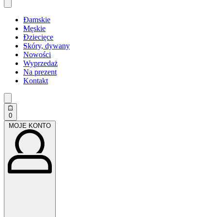
Damskie
Męskie
Dziecięce
Skóry, dywany
Nowości
Wyprzedaż
Na prezent
Kontakt
Search
open
Open
0
cart
MOJE
MOJE KONTO
KONTO