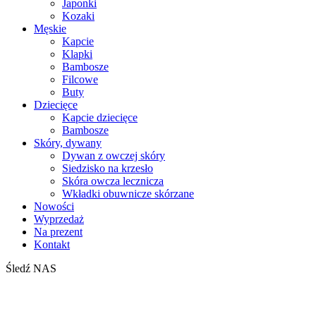
Japonki
Kozaki
Męskie
Kapcie
Klapki
Bambosze
Filcowe
Buty
Dziecięce
Kapcie dziecięce
Bambosze
Skóry, dywany
Dywan z owczej skóry
Siedzisko na krzesło
Skóra owcza lecznicza
Wkładki obuwnicze skórzane
Nowości
Wyprzedaż
Na prezent
Kontakt
Śledź NAS