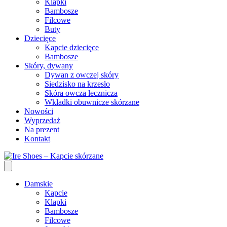
Klapki
Bambosze
Filcowe
Buty
Dziecięce
Kapcie dziecięce
Bambosze
Skóry, dywany
Dywan z owczej skóry
Siedzisko na krzesło
Skóra owcza lecznicza
Wkładki obuwnicze skórzane
Nowości
Wyprzedaż
Na prezent
Kontakt
Damskie
Kapcie
Klapki
Bambosze
Filcowe