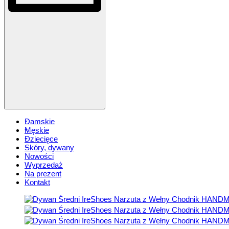
Damskie
Męskie
Dziecięce
Skóry, dywany
Nowości
Wyprzedaż
Na prezent
Kontakt