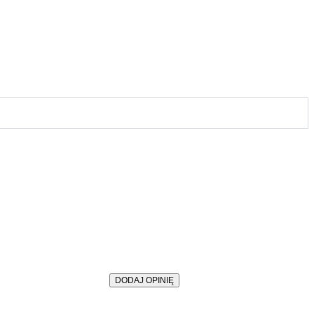
żnym kontem.
DODAJ OPINIĘ