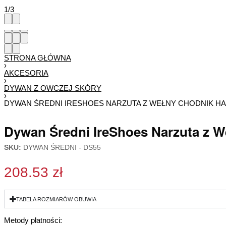
1
/
3
STRONA GŁÓWNA
›
AKCESORIA
›
DYWAN Z OWCZEJ SKÓRY
›
DYWAN ŚREDNI IRESHOES NARZUTA Z WEŁNY CHODNIK H
Dywan Średni IreShoes Narzuta z
SKU:
DYWAN ŚREDNI - DS55
208.53
zł
TABELA ROZMIARÓW OBUWIA
Metody płatności: