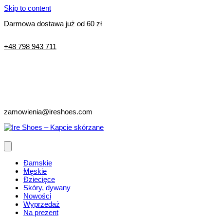
Skip to content
Darmowa dostawa już od 60 zł
+48 798 943 711
zamowienia@ireshoes.com
Damskie
Męskie
Dziecięce
Skóry, dywany
Nowości
Wyprzedaż
Na prezent