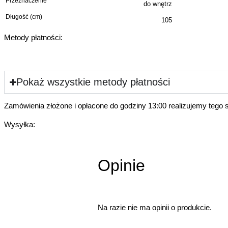
Przeznaczenie
do wnętrz
Aby dywanik zachował piękny wygląd zalecamy regularne wietr
Długość (cm)
105
Uwaga! Kolor produktu może się różnić od ukazanego na zdjęciu. 
Metody płatności:
Pokaż wszystkie metody płatności
Zamówienia złożone i opłacone do godziny 13:00 realizujemy tego 
Wysyłka:
Opinie
Na razie nie ma opinii o produkcie.