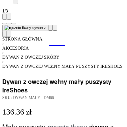
1
/
3
STRONA GŁÓWNA
›
AKCESORIA
›
DYWAN Z OWCZEJ SKÓRY
›
DYWAN Z OWCZEJ WEŁNY MAŁY PUSZYSTY IRESHOES
Dywan z owczej wełny mały puszysty
IreShoes
SKU:
DYWAN MAŁY - DM66
136.36
zł
Mały puszysty
ręcznie tkany
dywan z