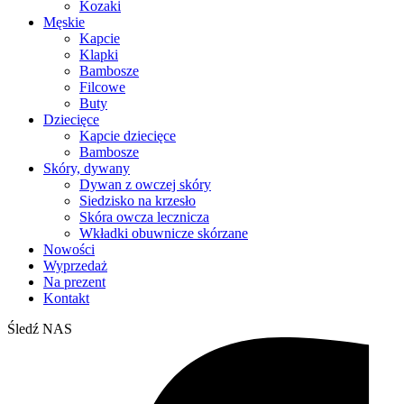
Kozaki
Męskie
Kapcie
Klapki
Bambosze
Filcowe
Buty
Dziecięce
Kapcie dziecięce
Bambosze
Skóry, dywany
Dywan z owczej skóry
Siedzisko na krzesło
Skóra owcza lecznicza
Wkładki obuwnicze skórzane
Nowości
Wyprzedaż
Na prezent
Kontakt
Śledź NAS