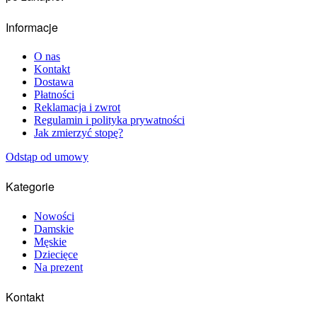
Informacje
O nas
Kontakt
Dostawa
Płatności
Reklamacja i zwrot
Regulamin i polityka prywatności
Jak zmierzyć stopę?
Odstąp od umowy
Kategorie
Nowości
Damskie
Męskie
Dziecięce
Na prezent
Kontakt