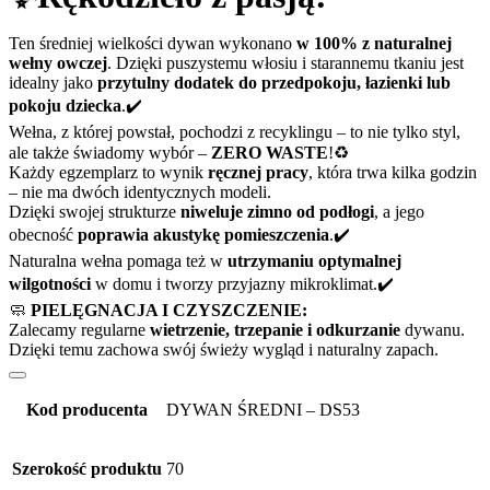
Ten średniej wielkości dywan wykonano
w 100% z naturalnej
wełny owczej
. Dzięki puszystemu włosiu i starannemu tkaniu jest
idealny jako
przytulny dodatek do przedpokoju, łazienki lub
pokoju dziecka
.✔️
Wełna, z której powstał, pochodzi z recyklingu – to nie tylko styl,
ale także świadomy wybór –
ZERO WASTE
!♻️
Każdy egzemplarz to wynik
ręcznej pracy
, która trwa kilka godzin
– nie ma dwóch identycznych modeli.
Dzięki swojej strukturze
niweluje zimno od podłogi
, a jego
obecność
poprawia akustykę pomieszczenia
.✔️
Naturalna wełna pomaga też w
utrzymaniu optymalnej
wilgotności
w domu i tworzy przyjazny mikroklimat.✔️
🧼
PIELĘGNACJA I CZYSZCZENIE:
Zalecamy regularne
wietrzenie, trzepanie i odkurzanie
dywanu.
Dzięki temu zachowa swój świeży wygląd i naturalny zapach.
Kod producenta
DYWAN ŚREDNI – DS53
Szerokość produktu
70