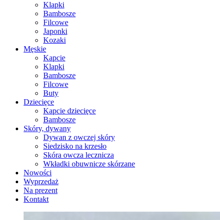
Klapki
Bambosze
Filcowe
Japonki
Kozaki
Męskie
Kapcie
Klapki
Bambosze
Filcowe
Buty
Dziecięce
Kapcie dziecięce
Bambosze
Skóry, dywany
Dywan z owczej skóry
Siedzisko na krzesło
Skóra owcza lecznicza
Wkładki obuwnicze skórzane
Nowości
Wyprzedaż
Na prezent
Kontakt