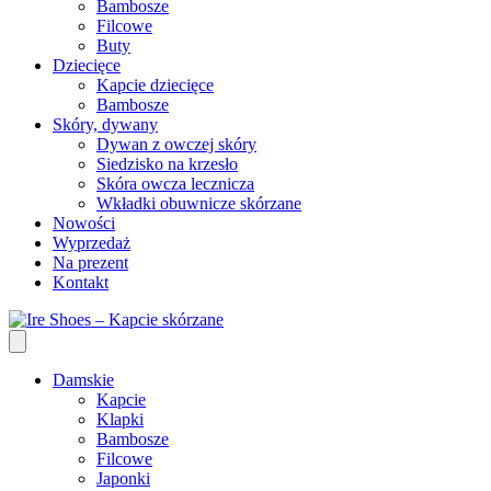
Bambosze
Filcowe
Buty
Dziecięce
Kapcie dziecięce
Bambosze
Skóry, dywany
Dywan z owczej skóry
Siedzisko na krzesło
Skóra owcza lecznicza
Wkładki obuwnicze skórzane
Nowości
Wyprzedaż
Na prezent
Kontakt
Damskie
Kapcie
Klapki
Bambosze
Filcowe
Japonki