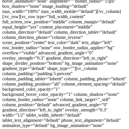
hover_animation=”none” alignment=”” border_radius=”15px”
box_shadow=”none” image_loading=”default”
max_width=”100%” max_width_mobile=”default”][/vc_column]
[/vc_row][vc_row type=”full_width_content”
full_screen_row_position=”middle” column_margin=”default”
equal_height=”yes” content_placement=”middle”
column_direction=”default” column_direction_tablet=”default”
column_direction_phone=”column_reverse”
scene_position=”center” text_color=”dark” text_align=”left”
row_border_radius=”none” row_border_radius_applies=”bg”
overflow=”visible” advanced_gradient_angle=”0″
overlay_strength=”0.3″ gradient_direction=”left_to_right”
shape_divider_position=”bottom” bg_image_animation=”none”
gradient_type=”default” shape_type=””][vc_column
column_padding=”padding-5-percent”
column_padding_tablet=”inherit” column_padding_phone=”inherit”
column_padding_position=”all” column_element_spacing=”default”
background_color_opacity=”1″
background_hover_color_opacity=”1″ column_shadow=”none”
column_border_radius=”none” column_link_target=”_self”
column_position=”default” advanced_gradient_angle=”0″
gradient_direction=”left_to_right” overlay_strength=”0.3″
width=”1/2″ tablet_width_inherit=”default”
tablet_text_alignment=”default” phone_text_alignment=”default”
animation_type=”default” bg_image_animation=”none”