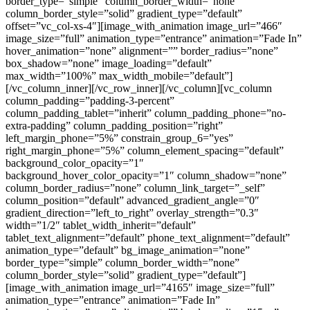
border_type=”simple” column_border_width=”none”
column_border_style=”solid” gradient_type=”default”
offset=”vc_col-xs-4″][image_with_animation image_url=”466″
image_size=”full” animation_type=”entrance” animation=”Fade In”
hover_animation=”none” alignment=”” border_radius=”none”
box_shadow=”none” image_loading=”default”
max_width=”100%” max_width_mobile=”default”]
[/vc_column_inner][/vc_row_inner][/vc_column][vc_column
column_padding=”padding-3-percent”
column_padding_tablet=”inherit” column_padding_phone=”no-
extra-padding” column_padding_position=”right”
left_margin_phone=”5%” constrain_group_6=”yes”
right_margin_phone=”5%” column_element_spacing=”default”
background_color_opacity=”1″
background_hover_color_opacity=”1″ column_shadow=”none”
column_border_radius=”none” column_link_target=”_self”
column_position=”default” advanced_gradient_angle=”0″
gradient_direction=”left_to_right” overlay_strength=”0.3″
width=”1/2″ tablet_width_inherit=”default”
tablet_text_alignment=”default” phone_text_alignment=”default”
animation_type=”default” bg_image_animation=”none”
border_type=”simple” column_border_width=”none”
column_border_style=”solid” gradient_type=”default”]
[image_with_animation image_url=”4165″ image_size=”full”
animation_type=”entrance” animation=”Fade In”