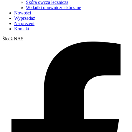
Skóra owcza lecznicza
Wkładki obuwnicze skórzane
Nowości
Wyprzedaż
Na prezent
Kontakt
Śledź NAS