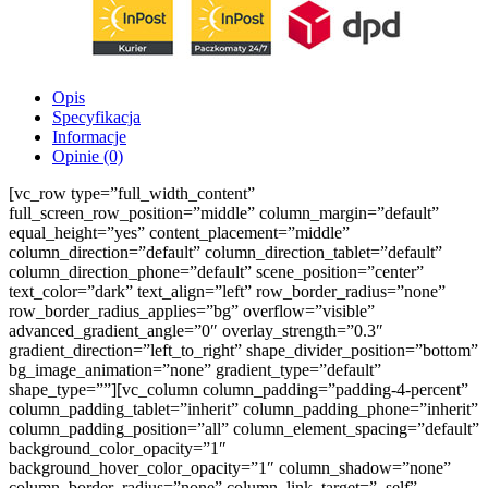
Opis
Specyfikacja
Informacje
Opinie (0)
[vc_row type=”full_width_content”
full_screen_row_position=”middle” column_margin=”default”
equal_height=”yes” content_placement=”middle”
column_direction=”default” column_direction_tablet=”default”
column_direction_phone=”default” scene_position=”center”
text_color=”dark” text_align=”left” row_border_radius=”none”
row_border_radius_applies=”bg” overflow=”visible”
advanced_gradient_angle=”0″ overlay_strength=”0.3″
gradient_direction=”left_to_right” shape_divider_position=”bottom”
bg_image_animation=”none” gradient_type=”default”
shape_type=””][vc_column column_padding=”padding-4-percent”
column_padding_tablet=”inherit” column_padding_phone=”inherit”
column_padding_position=”all” column_element_spacing=”default”
background_color_opacity=”1″
background_hover_color_opacity=”1″ column_shadow=”none”
column_border_radius=”none” column_link_target=”_self”