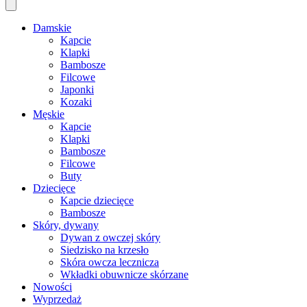
Damskie
Kapcie
Klapki
Bambosze
Filcowe
Japonki
Kozaki
Męskie
Kapcie
Klapki
Bambosze
Filcowe
Buty
Dziecięce
Kapcie dziecięce
Bambosze
Skóry, dywany
Dywan z owczej skóry
Siedzisko na krzesło
Skóra owcza lecznicza
Wkładki obuwnicze skórzane
Nowości
Wyprzedaż