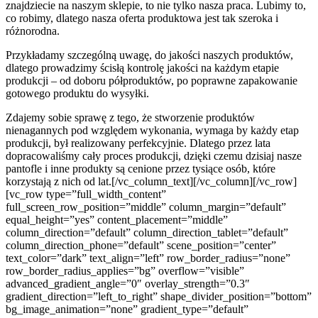
znajdziecie na naszym sklepie, to nie tylko nasza praca. Lubimy to,
co robimy, dlatego nasza oferta produktowa jest tak szeroka i
różnorodna.
Przykładamy szczególną uwagę, do jakości naszych produktów,
dlatego prowadzimy ścisłą kontrolę jakości na każdym etapie
produkcji – od doboru półproduktów, po poprawne zapakowanie
gotowego produktu do wysyłki.
Zdajemy sobie sprawę z tego, że stworzenie produktów
nienagannych pod względem wykonania, wymaga by każdy etap
produkcji, był realizowany perfekcyjnie. Dlatego przez lata
dopracowaliśmy cały proces produkcji, dzięki czemu dzisiaj nasze
pantofle i inne produkty są cenione przez tysiące osób, które
korzystają z nich od lat.[/vc_column_text][/vc_column][/vc_row]
[vc_row type=”full_width_content”
full_screen_row_position=”middle” column_margin=”default”
equal_height=”yes” content_placement=”middle”
column_direction=”default” column_direction_tablet=”default”
column_direction_phone=”default” scene_position=”center”
text_color=”dark” text_align=”left” row_border_radius=”none”
row_border_radius_applies=”bg” overflow=”visible”
advanced_gradient_angle=”0″ overlay_strength=”0.3″
gradient_direction=”left_to_right” shape_divider_position=”bottom”
bg_image_animation=”none” gradient_type=”default”