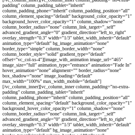
padding” column_padding_tablet=”inherit”
column_padding_phone=”inherit” column_padding_position=”all”
column_element_spacing=”default” background_color_opacity=”1″
background_hover_color_opacity=”1″ column_shadow=”none”
column_border_radius=”none” column_link_target=”_self”
advanced_gradient_angle=”0″ gradient_direction=”left_to_right”
overlay_strength=”0.3″ width=”1/3″ tablet_width_inherit=”default”
animation_type=”default” bg_image_animation=”none”
border_type=”simple” column_border_width=”none”
column_border_style=”solid” gradient_type=”default”
offset=”vc_col-xs-4″][image_with_animation image_url=”465″
image_size=”full” animation_type=”entrance” animation=”Fade In”
hover_animation=”none” alignment=”” border_radius=”none”
box_shadow=”none” image_loading=”default”
max_width=”100%” max_width_mobile=”default”]
[/vc_column_inner][vc_column_inner column_padding=”no-extra-
padding” column_padding_tablet=”inherit”
column_padding_phone=”inherit” column_padding_position=”all”
column_element_spacing=”default” background_color_opacity=”1″
background_hover_color_opacity=”1″ column_shadow=”none”
column_border_radius=”none” column_link_target=”_self”
advanced_gradient_angle=”0″ gradient_direction=”left_to_right”
overlay_strength=”0.3″ width=”1/3″ tablet_width_inherit=”default”
animation_type=”default” bg_image_animation=”none”