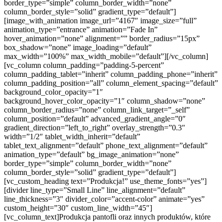
border_type=”simple” column_border_width=”none”
column_border_style=”solid” gradient_type=”default”]
[image_with_animation image_url=”4167″ image_size=”full”
animation_type=”entrance” animation=”Fade In”
hover_animation=”none” alignment=”” border_radius=”15px”
box_shadow=”none” image_loading=”default”
max_width=”100%” max_width_mobile=”default”][/vc_column]
[vc_column column_padding=”padding-5-percent”
column_padding_tablet=”inherit” column_padding_phone=”inherit”
column_padding_position=”all” column_element_spacing=”default”
background_color_opacity=”1″
background_hover_color_opacity=”1″ column_shadow=”none”
column_border_radius=”none” column_link_target=”_self”
column_position=”default” advanced_gradient_angle=”0″
gradient_direction=”left_to_right” overlay_strength=”0.3″
width=”1/2″ tablet_width_inherit=”default”
tablet_text_alignment=”default” phone_text_alignment=”default”
animation_type=”default” bg_image_animation=”none”
border_type=”simple” column_border_width=”none”
column_border_style=”solid” gradient_type=”default”]
[vc_custom_heading text=”Produkcja!” use_theme_fonts=”yes”]
[divider line_type=”Small Line” line_alignment=”default”
line_thickness=”3″ divider_color=”accent-color” animate=”yes”
custom_height=”30″ custom_line_width=”45″]
[vc_column_text]Produkcja pantofli oraz innych produktów, które