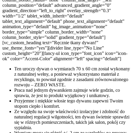
column_position=”default” advanced_gradient_angle=”0″
gradient_direction=”left_to_right” overlay_strength=”0.3″
width=”1/2″ tablet_width_inherit=”default”
tablet_text_alignment=”default” phone_text_alignment=”default”
animation_type=”default” bg_image_animation=”none”
border_type=”simple” column_border_width=”none”
column_border_style=”solid” gradient_type=”default”]
[vc_custom_heading text=”Ręcznie tkany dywan!”
use_theme_fonts=”yes”][divider line_type=”No Line”
custom_height=”20″][fancy-ul icon_type=”font_icon” icon=”icon-
ok” color=”Accent-Color” alignment=”left” spacing=”default”]
Ten uroczy dywan o wymiarach 70 x 60 cm został wykonany
z naturalnej wełny, a ponieważ wykorzystano materiał z
recyklingu, to powstał zgodnie z zasadami zrównoważonego
rozwoju – ZERO WASTE.
Praca nad jednym dywanikiem zajmuje wiele godzin, co
sprawia, że jest to produkt wyjątkowy i unikatowy.
Przyjemne i miękkie włosie tego dywanu zapewni Twoim
stopom ciepło i komfort.
Ze względu na swoje właściwości izolacyjne i zdolność do
naturalnej regulacji wilgotności, ten dywan świetnie sprawdzi
się w różnych pomieszczeniach, takich jak salon, pokój czy
sypialnia.
Wymiary mogą się różnić +/- 2 cm ze względów na procesy