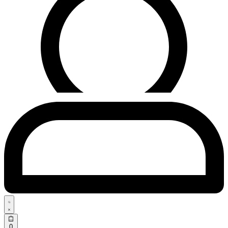
Search
open
Open
0