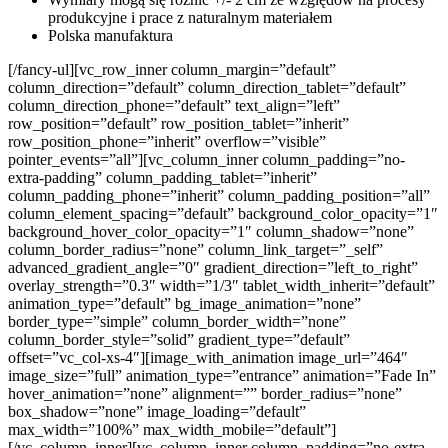
produkcyjne i prace z naturalnym materiałem
Polska manufaktura
[/fancy-ul][vc_row_inner column_margin=”default”
column_direction=”default” column_direction_tablet=”default”
column_direction_phone=”default” text_align=”left”
row_position=”default” row_position_tablet=”inherit”
row_position_phone=”inherit” overflow=”visible”
pointer_events=”all”][vc_column_inner column_padding=”no-
extra-padding” column_padding_tablet=”inherit”
column_padding_phone=”inherit” column_padding_position=”all”
column_element_spacing=”default” background_color_opacity=”1″
background_hover_color_opacity=”1″ column_shadow=”none”
column_border_radius=”none” column_link_target=”_self”
advanced_gradient_angle=”0″ gradient_direction=”left_to_right”
overlay_strength=”0.3″ width=”1/3″ tablet_width_inherit=”default”
animation_type=”default” bg_image_animation=”none”
border_type=”simple” column_border_width=”none”
column_border_style=”solid” gradient_type=”default”
offset=”vc_col-xs-4″][image_with_animation image_url=”464″
image_size=”full” animation_type=”entrance” animation=”Fade In”
hover_animation=”none” alignment=”” border_radius=”none”
box_shadow=”none” image_loading=”default”
max_width=”100%” max_width_mobile=”default”]
[/vc_column_inner][vc_column_inner column_padding=”no-extra-