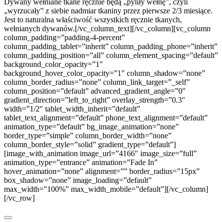
Dywany wełniane tkane ręcznie będą „pyliły wełnę”, czyli
„wyrzucały” z siebie nadmiar tkaniny przez pierwsze 2/3 miesiące.
Jest to naturalna właściwość wszystkich ręcznie tkanych,
wełnianych dywanów.[/vc_column_text][/vc_column][vc_column
column_padding=”padding-4-percent”
column_padding_tablet=”inherit” column_padding_phone=”inherit”
column_padding_position=”all” column_element_spacing=”default”
background_color_opacity=”1″
background_hover_color_opacity=”1″ column_shadow=”none”
column_border_radius=”none” column_link_target=”_self”
column_position=”default” advanced_gradient_angle=”0″
gradient_direction=”left_to_right” overlay_strength=”0.3″
width=”1/2″ tablet_width_inherit=”default”
tablet_text_alignment=”default” phone_text_alignment=”default”
animation_type=”default” bg_image_animation=”none”
border_type=”simple” column_border_width=”none”
column_border_style=”solid” gradient_type=”default”]
[image_with_animation image_url=”4166″ image_size=”full”
animation_type=”entrance” animation=”Fade In”
hover_animation=”none” alignment=”” border_radius=”15px”
box_shadow=”none” image_loading=”default”
max_width=”100%” max_width_mobile=”default”][/vc_column]
[/vc_row]