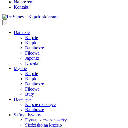
Na prezent
Kontakt
Damskie
Kapcie
Klapki
Bambosze
Filcowe
Japonki
Kozaki
Męskie
Kapcie
Klapki
Bambosze
Filcowe
Buty
Dziecięce
Kapcie dziecięce
Bambosze
Skóry, dywany
Dywan z owczej skóry
Siedzisko na krzesło