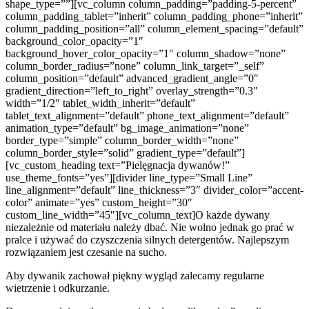
shape_type=””][vc_column column_padding=”padding-5-percent”
column_padding_tablet=”inherit” column_padding_phone=”inherit”
column_padding_position=”all” column_element_spacing=”default”
background_color_opacity=”1″
background_hover_color_opacity=”1″ column_shadow=”none”
column_border_radius=”none” column_link_target=”_self”
column_position=”default” advanced_gradient_angle=”0″
gradient_direction=”left_to_right” overlay_strength=”0.3″
width=”1/2″ tablet_width_inherit=”default”
tablet_text_alignment=”default” phone_text_alignment=”default”
animation_type=”default” bg_image_animation=”none”
border_type=”simple” column_border_width=”none”
column_border_style=”solid” gradient_type=”default”]
[vc_custom_heading text=”Pielęgnacja dywanów!”
use_theme_fonts=”yes”][divider line_type=”Small Line”
line_alignment=”default” line_thickness=”3″ divider_color=”accent-
color” animate=”yes” custom_height=”30″
custom_line_width=”45″][vc_column_text]O każde dywany
niezależnie od materiału należy dbać. Nie wolno jednak go prać w
pralce i używać do czyszczenia silnych detergentów. Najlepszym
rozwiązaniem jest czesanie na sucho.
Aby dywanik zachował piękny wygląd zalecamy regularne
wietrzenie i odkurzanie.