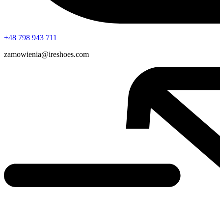
+48 798 943 711
zamowienia@ireshoes.com