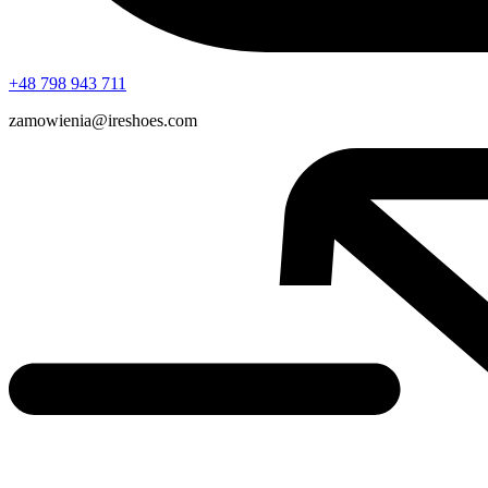
+48 798 943 711
zamowienia@ireshoes.com