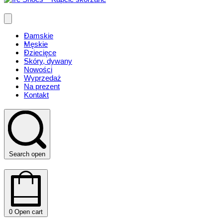
Damskie
Męskie
Dziecięce
Skóry, dywany
Nowości
Wyprzedaż
Na prezent
Kontakt
Search open
0
Open cart