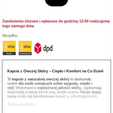
Zamówienia złożone i opłacone do godziny 13:00 realizujemy
tego samego dnia.
Wysyłka:
Kapcie z Owczej Skóry – Ciepło i Komfort na Co Dzień
Te
kapcie z naturalnej owczej skóry
to doskonały
wybór
dla osób ceniących sobie wygodę, ciepło i
styl.
Wykonane
z najwyższej jakości skóry
, zapewniają
doskonałą izolację termiczną, dzięki czemu
Twoje stopy
będą czuły się komfortowo
nawet w chłodniejsze dni.
Zalety produktu:
Naturalna owcza skóra
: miękka, przyjemna w