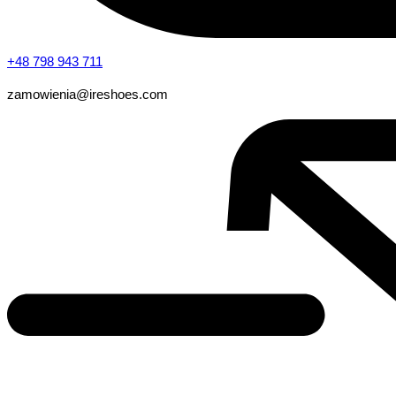
+48 798 943 711
zamowienia@ireshoes.com