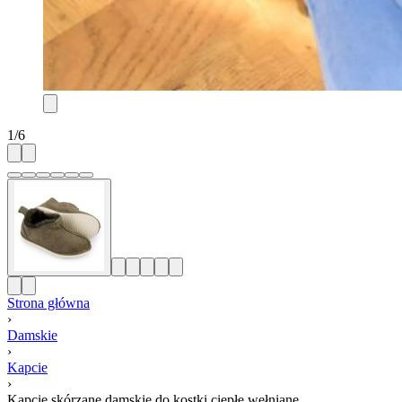
1
/
6
Strona główna
›
Damskie
›
Kapcie
›
Kapcie skórzane damskie do kostki ciepłe wełniane