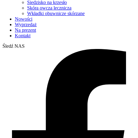
Siedzisko na krzesło
Skóra owcza lecznicza
Wkładki obuwnicze skórzane
Nowości
Wyprzedaż
Na prezent
Kontakt
Śledź NAS