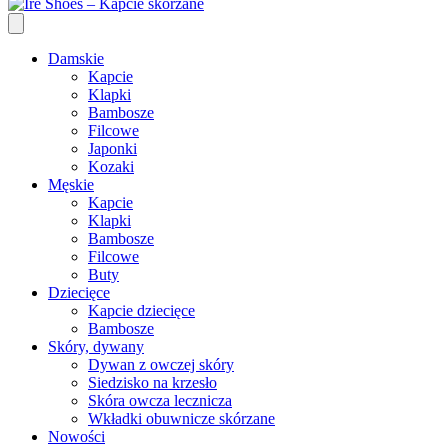
Damskie
Kapcie
Klapki
Bambosze
Filcowe
Japonki
Kozaki
Męskie
Kapcie
Klapki
Bambosze
Filcowe
Buty
Dziecięce
Kapcie dziecięce
Bambosze
Skóry, dywany
Dywan z owczej skóry
Siedzisko na krzesło
Skóra owcza lecznicza
Wkładki obuwnicze skórzane
Nowości