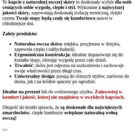
Te
kapcie z naturalnej owczej skóry
to doskonały wybór
dla osób
ceniących sobie wygodę, ciepło i styl.
Wykonane
z najwyższej
jakości skóry
, zapewniają doskonałą izolację termiczną, dzięki
czemu
Twoje stopy będą czuły się komfortowo
nawet w
chłodniejsze dni.
Zalety produktu:
Naturalna owcza skóra
: miękka, przyjemna w dotyku,
zapewnia ciepło i oddychalność.
Ergonomiczna konstrukcja
: idealnie dopasowuje się do
kształtu stopy, oferując wygodę przez cały dzień.
Trwałość
: skóra jest odporna na uszkodzenia i zachowuje
swoje właściwości przez długi czas.
Uniwersalny design
: pasują do różnych stylów, zarówno do
domu, jak i na krótkie spacery po ogrodzie.
Idealne na prezent
lub do codziennego użytku.
Zainwestuj w
komfort i jakość, której nie znajdziesz w zwykłych kapciach.
Długość do kostki sprawia, że
są doskonałe dla największych
zmarzluchów
, ciepłe bambosze
ocieplane naturalną wełną
owczą!