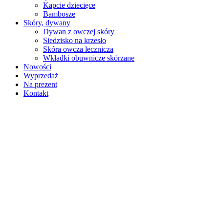
Kapcie dziecięce
Bambosze
Skóry, dywany
Dywan z owczej skóry
Siedzisko na krzesło
Skóra owcza lecznicza
Wkładki obuwnicze skórzane
Nowości
Wyprzedaż
Na prezent
Kontakt