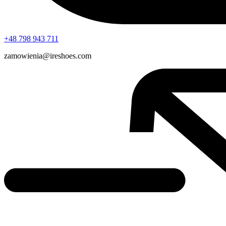
+48 798 943 711
zamowienia@ireshoes.com