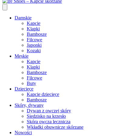
Damskie
Kapcie
Klapki
Bambosze
Filcowe
Japonki
Kozaki
Męskie
Kapcie
Klapki
Bambosze
Filcowe
Buty
Dziecięce
Kapcie dziecięce
Bambosze
Skóry, dywany
Dywan z owczej skóry
Siedzisko na krzesło
Skóra owcza lecznicza
Wkładki obuwnicze skórzane
Nowości