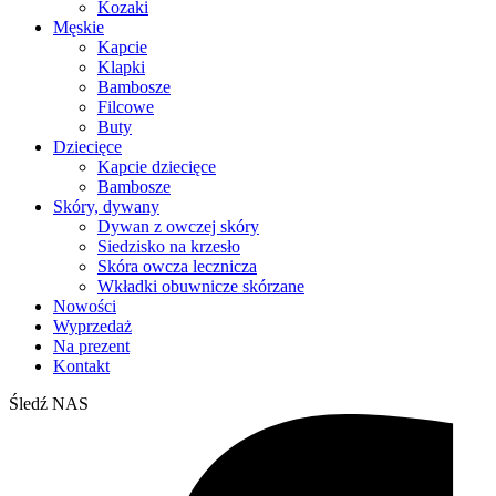
Kozaki
Męskie
Kapcie
Klapki
Bambosze
Filcowe
Buty
Dziecięce
Kapcie dziecięce
Bambosze
Skóry, dywany
Dywan z owczej skóry
Siedzisko na krzesło
Skóra owcza lecznicza
Wkładki obuwnicze skórzane
Nowości
Wyprzedaż
Na prezent
Kontakt
Śledź NAS