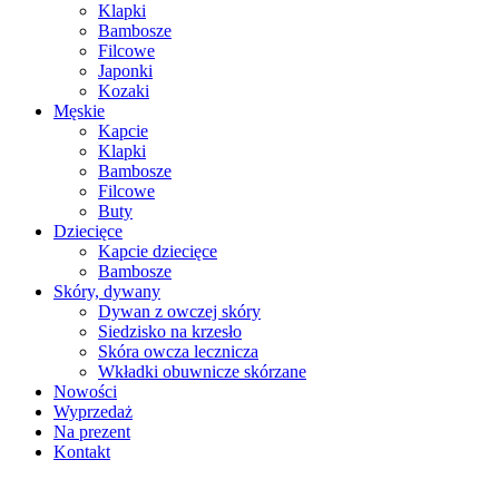
Klapki
Bambosze
Filcowe
Japonki
Kozaki
Męskie
Kapcie
Klapki
Bambosze
Filcowe
Buty
Dziecięce
Kapcie dziecięce
Bambosze
Skóry, dywany
Dywan z owczej skóry
Siedzisko na krzesło
Skóra owcza lecznicza
Wkładki obuwnicze skórzane
Nowości
Wyprzedaż
Na prezent
Kontakt