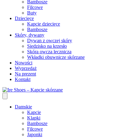
Bambosze
Filcowe
Buty
Dziecięce
Kapcie dziecięce
Bambosze
Skóry, dywany
Dywan z owczej skóry
Siedzisko na krzesło
Skóra owcza lecznicza
Wkładki obuwnicze skórzane
Nowości
Wyprzedaż
Na prezent
Kontakt
Damskie
Kapcie
Klapki
Bambosze
Filcowe
Japonki