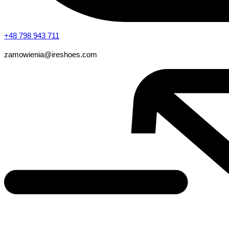
+48 798 943 711
zamowienia@ireshoes.com