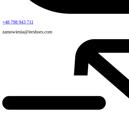
+48 798 943 711
zamowienia@ireshoes.com