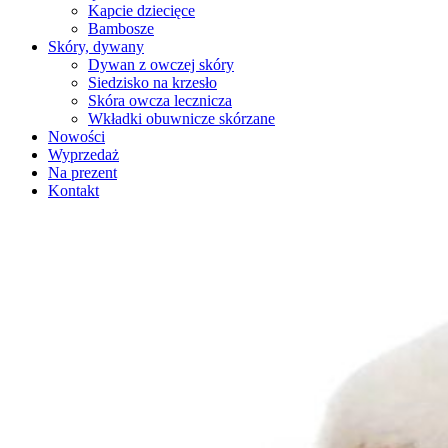
Kapcie dziecięce
Bambosze
Skóry, dywany
Dywan z owczej skóry
Siedzisko na krzesło
Skóra owcza lecznicza
Wkładki obuwnicze skórzane
Nowości
Wyprzedaż
Na prezent
Kontakt