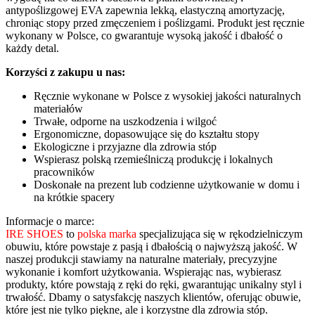
antypoślizgowej EVA zapewnia lekką, elastyczną amortyzację,
chroniąc stopy przed zmęczeniem i poślizgami. Produkt jest ręcznie
wykonany w Polsce, co gwarantuje wysoką jakość i dbałość o
każdy detal.
Korzyści z zakupu u nas:
Ręcznie wykonane w Polsce z wysokiej jakości naturalnych
materiałów
Trwałe, odporne na uszkodzenia i wilgoć
Ergonomiczne, dopasowujące się do kształtu stopy
Ekologiczne i przyjazne dla zdrowia stóp
Wspierasz polską rzemieślniczą produkcję i lokalnych
pracowników
Doskonałe na prezent lub codzienne użytkowanie w domu i
na krótkie spacery
Informacje o marce:
IRE SHOES
to
polska marka
specjalizująca się w rękodzielniczym
obuwiu, które powstaje z pasją i dbałością o najwyższą jakość. W
naszej produkcji stawiamy na naturalne materiały, precyzyjne
wykonanie i komfort użytkowania. Wspierając nas, wybierasz
produkty, które powstają z ręki do ręki, gwarantując unikalny styl i
trwałość. Dbamy o satysfakcję naszych klientów, oferując obuwie,
które jest nie tylko piękne, ale i korzystne dla zdrowia stóp.