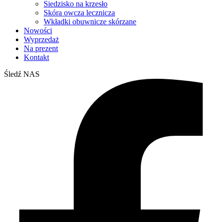
Siedzisko na krzesło
Skóra owcza lecznicza
Wkładki obuwnicze skórzane
Nowości
Wyprzedaż
Na prezent
Kontakt
Śledź NAS