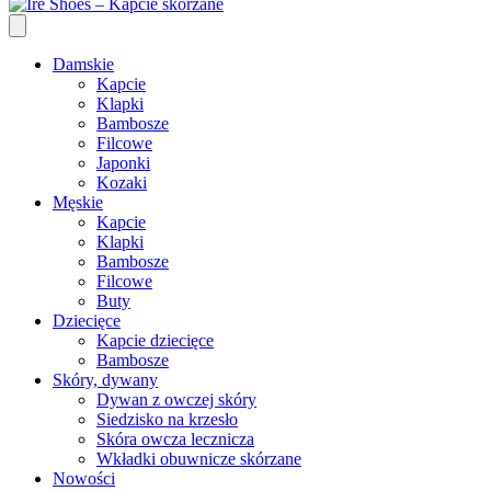
Damskie
Kapcie
Klapki
Bambosze
Filcowe
Japonki
Kozaki
Męskie
Kapcie
Klapki
Bambosze
Filcowe
Buty
Dziecięce
Kapcie dziecięce
Bambosze
Skóry, dywany
Dywan z owczej skóry
Siedzisko na krzesło
Skóra owcza lecznicza
Wkładki obuwnicze skórzane
Nowości