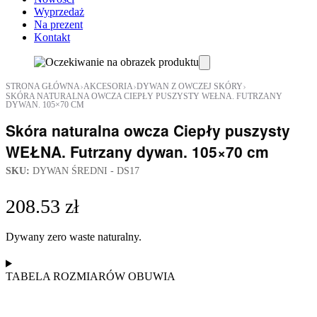
Wyprzedaż
Na prezent
Kontakt
›
›
›
STRONA GŁÓWNA
AKCESORIA
DYWAN Z OWCZEJ SKÓRY
SKÓRA NATURALNA OWCZA CIEPŁY PUSZYSTY WEŁNA. FUTRZANY
DYWAN. 105×70 CM
Skóra naturalna owcza Ciepły puszysty
WEŁNA. Futrzany dywan. 105×70 cm
SKU:
DYWAN ŚREDNI - DS17
208.53
zł
Dywany zero waste naturalny.
TABELA ROZMIARÓW OBUWIA