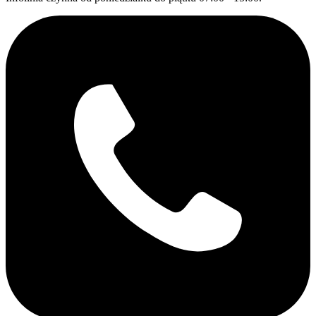
gradient_type=”default”][image_with_animation
image_url=”4622″ image_size=”full”
animation_type=”entrance” animation=”Fade In”
hover_animation=”none” alignment=””
border_radius=”15px” box_shadow=”none”
image_loading=”default” max_width=”100%”
max_width_mobile=”default”][/vc_column][/vc_row]
[vc_row type=”full_width_content”
full_screen_row_position=”middle”
column_margin=”default” equal_height=”yes”
content_placement=”middle” column_direction=”default”
column_direction_tablet=”default”
column_direction_phone=”column_reverse”
scene_position=”center” text_color=”dark” text_align=”left”
row_border_radius=”none” row_border_radius_applies=”bg”
overflow=”visible” advanced_gradient_angle=”0″
overlay_strength=”0.3″ gradient_direction=”left_to_right”
shape_divider_position=”bottom”
bg_image_animation=”none” gradient_type=”default”
shape_type=””][vc_column column_padding=”padding-5-
percent” column_padding_tablet=”inherit”
column_padding_phone=”inherit”
column_padding_position=”all”
column_element_spacing=”default”