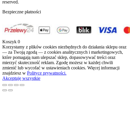
column_shadow=”none” column_border_radius=”none”
reserved.
column_link_target=”_self” column_position=”default”
advanced_gradient_angle=”0″
Bezpieczne płatności
gradient_direction=”left_to_right” overlay_strength=”0.3″
width=”1/2″ tablet_width_inherit=”default”
tablet_text_alignment=”default”
phone_text_alignment=”default” animation_type=”default”
bg_image_animation=”none” border_type=”simple”
Koszyk
0
column_border_width=”none” column_border_style=”solid”
Korzystamy z plików cookies niezbędnych do działania sklepu oraz
gradient_type=”default”][vc_custom_heading
— za Twoją zgodą — z cookies analitycznych i marketingowych,
text=”Produkcja!” use_theme_fonts=”yes”][divider
które pomagają nam ulepszać sklep, dopasowywać treści oraz
line_type=”Small Line” line_alignment=”default”
mierzyć skuteczność reklam. Zgodę możesz w każdej chwili
line_thickness=”3″ divider_color=”accent-color”
zmienić lub wycofać w ustawieniach cookies. Więcej informacji
animate=”yes” custom_height=”30″
znajdziesz w
Polityce prywatności.
custom_line_width=”45″][vc_column_text]Produkcja
Akceptuję wszystkie
pantofli oraz innych produktów, które znajdziecie na naszym
sklepie, to nie tylko nasza praca. Lubimy to, co robimy,
dlatego nasza oferta produktowa jest tak szeroka i
różnorodna.
Przykładamy szczególną uwagę, do jakości naszych
produktów, dlatego prowadzimy ścisłą kontrolę jakości na
każdym etapie produkcji – od doboru półproduktów, po
poprawne zapakowanie gotowego produktu do wysyłki.