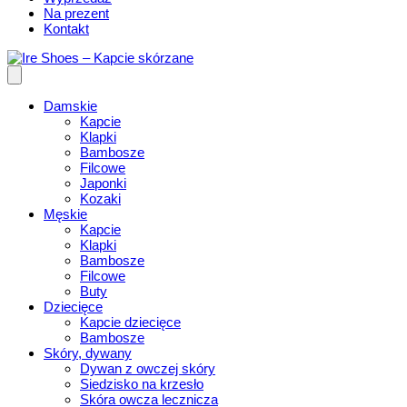
Na prezent
Kontakt
Damskie
Kapcie
Klapki
Bambosze
Filcowe
Japonki
Kozaki
Męskie
Kapcie
Klapki
Bambosze
Filcowe
Buty
Dziecięce
Kapcie dziecięce
Bambosze
Skóry, dywany
Dywan z owczej skóry
Siedzisko na krzesło
Skóra owcza lecznicza