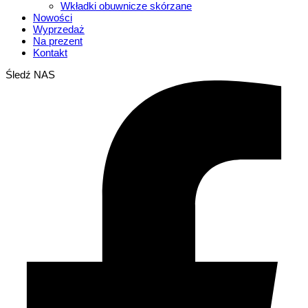
Wkładki obuwnicze skórzane
Nowości
Wyprzedaż
Na prezent
Kontakt
Śledź NAS