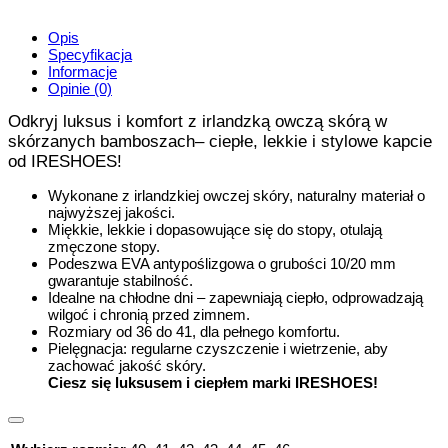
Opis
Specyfikacja
Informacje
Opinie (0)
Odkryj luksus i komfort z irlandzką owczą skórą w
skórzanych bamboszach– ciepłe, lekkie i stylowe kapcie
od IRESHOES!
Wykonane z irlandzkiej owczej skóry, naturalny materiał o
najwyższej jakości.
Miękkie, lekkie i dopasowujące się do stopy, otulają
zmęczone stopy.
Podeszwa EVA antypoślizgowa o grubości 10/20 mm
gwarantuje stabilność.
Idealne na chłodne dni – zapewniają ciepło, odprowadzają
wilgoć i chronią przed zimnem.
Rozmiary od 36 do 41, dla pełnego komfortu.
Pielęgnacja: regularne czyszczenie i wietrzenie, aby
zachować jakość skóry.
Ciesz się luksusem i ciepłem marki IRESHOES!