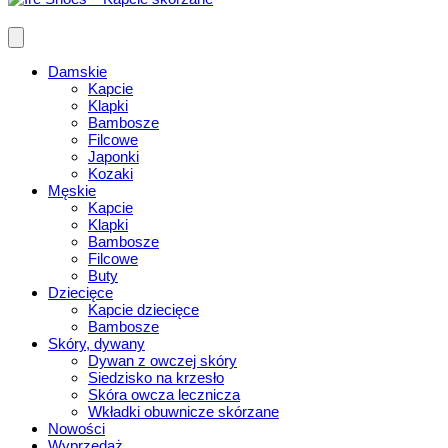
Damskie
Kapcie
Klapki
Bambosze
Filcowe
Japonki
Kozaki
Męskie
Kapcie
Klapki
Bambosze
Filcowe
Buty
Dziecięce
Kapcie dziecięce
Bambosze
Skóry, dywany
Dywan z owczej skóry
Siedzisko na krzesło
Skóra owcza lecznicza
Wkładki obuwnicze skórzane
Nowości
Wyprzedaż