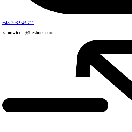
+48 798 943 711
zamowienia@ireshoes.com