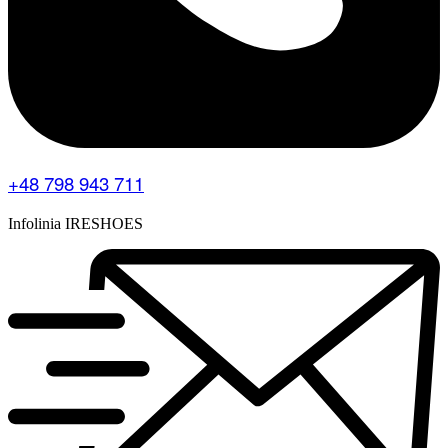
content_placement=”middle” column_direction=”default”
column_direction_tablet=”default”
column_direction_phone=”column_reverse”
scene_position=”center” text_color=”dark” text_align=”left”
row_border_radius=”none” row_border_radius_applies=”bg”
overflow=”visible” advanced_gradient_angle=”0″
overlay_strength=”0.3″ gradient_direction=”left_to_right”
shape_divider_position=”bottom”
bg_image_animation=”none” gradient_type=”default”
shape_type=””][vc_column column_padding=”padding-5-
+48 798 943 711
percent” column_padding_tablet=”inherit”
column_padding_phone=”inherit”
column_padding_position=”all”
Infolinia IRESHOES
column_element_spacing=”default”
background_color_opacity=”1″
background_hover_color_opacity=”1″
column_shadow=”none” column_border_radius=”none”
column_link_target=”_self” column_position=”default”
advanced_gradient_angle=”0″
gradient_direction=”left_to_right” overlay_strength=”0.3″
width=”1/2″ tablet_width_inherit=”default”
tablet_text_alignment=”default”
phone_text_alignment=”default” animation_type=”default”
bg_image_animation=”none” border_type=”simple”
column_border_width=”none” column_border_style=”solid”