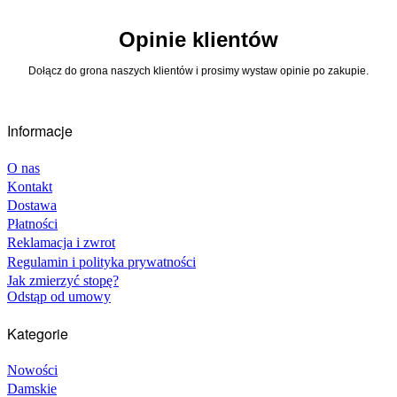
[vc_column_inner column_padding=”no-extra-padding”
column_padding_tablet=”inherit”
Opinie klientów
column_padding_phone=”inherit”
column_padding_position=”all”
Dołącz do grona naszych klientów i prosimy wystaw opinie po zakupie.
column_element_spacing=”default”
background_color_opacity=”1″
background_hover_color_opacity=”1″
column_shadow=”none” column_border_radius=”none”
Informacje
column_link_target=”_self” advanced_gradient_angle=”0″
gradient_direction=”left_to_right” overlay_strength=”0.3″
O nas
width=”1/3″ tablet_width_inherit=”default”
Kontakt
animation_type=”default” bg_image_animation=”none”
Dostawa
border_type=”simple” column_border_width=”none”
column_border_style=”solid” gradient_type=”default”
Płatności
offset=”vc_col-xs-4″][image_with_animation
Reklamacja i zwrot
image_url=”466″ image_size=”full”
Regulamin i polityka prywatności
animation_type=”entrance” animation=”Fade In”
Jak zmierzyć stopę?
hover_animation=”none” alignment=””
Odstąp od umowy
border_radius=”none” box_shadow=”none”
image_loading=”default” max_width=”100%”
Kategorie
max_width_mobile=”default”][/vc_column_inner]
[/vc_row_inner][/vc_column][vc_column
column_padding=”padding-3-percent”
Nowości
column_padding_tablet=”inherit”
Damskie