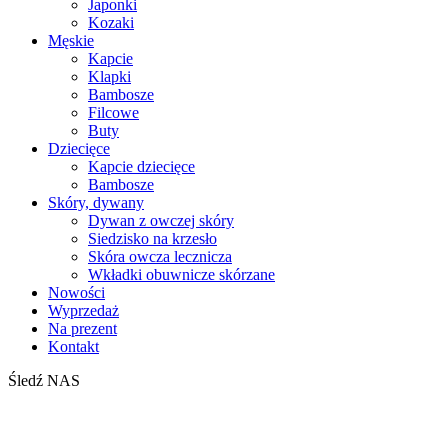
Japonki
Kozaki
Męskie
Kapcie
Klapki
Bambosze
Filcowe
Buty
Dziecięce
Kapcie dziecięce
Bambosze
Skóry, dywany
Dywan z owczej skóry
Siedzisko na krzesło
Skóra owcza lecznicza
Wkładki obuwnicze skórzane
Nowości
Wyprzedaż
Na prezent
Kontakt
Śledź NAS