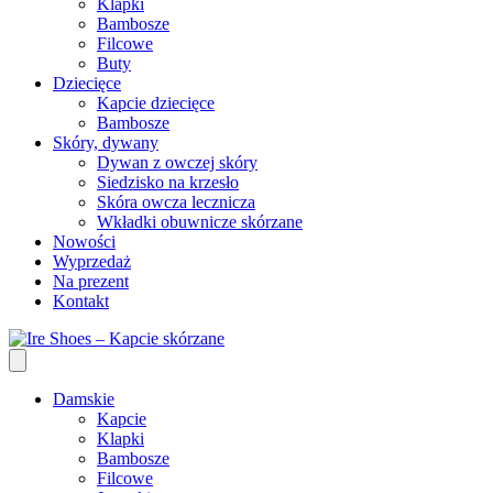
Klapki
Bambosze
Filcowe
Buty
Dziecięce
Kapcie dziecięce
Bambosze
Skóry, dywany
Dywan z owczej skóry
Siedzisko na krzesło
Skóra owcza lecznicza
Wkładki obuwnicze skórzane
Nowości
Wyprzedaż
Na prezent
Kontakt
Damskie
Kapcie
Klapki
Bambosze
Filcowe