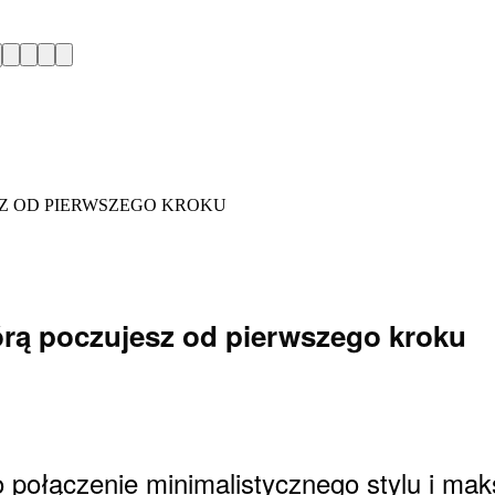
SZ OD PIERWSZEGO KROKU
tórą poczujesz od pierwszego kroku
ołączenie minimalistycznego stylu i maks