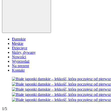
Damskie
Męskie
Dziecięce
Skóry, dywany
Nowości
Wyprzedaż
Na prezent
Kontakt
1
/
5