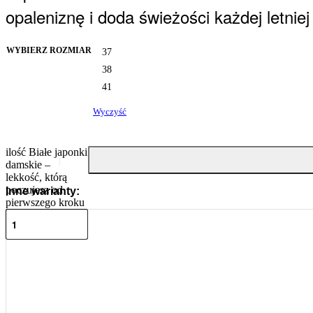
opaleniznę i doda świeżości każdej letniej s
WYBIERZ ROZMIAR
37
38
41
Wyczyść
ilość Białe japonki
damskie –
lekkość, którą
poczujesz od
Inne warianty:
pierwszego kroku