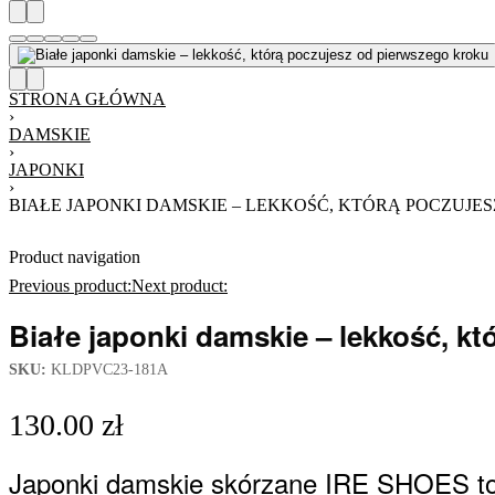
STRONA GŁÓWNA
›
DAMSKIE
›
JAPONKI
›
BIAŁE JAPONKI DAMSKIE – LEKKOŚĆ, KTÓRĄ POCZUJE
Product navigation
Previous product:
Next product:
Białe japonki damskie – lekkość, k
SKU:
KLDPVC23-181A
130.00
zł
Japonki damskie skórzane IRE SHOES to p