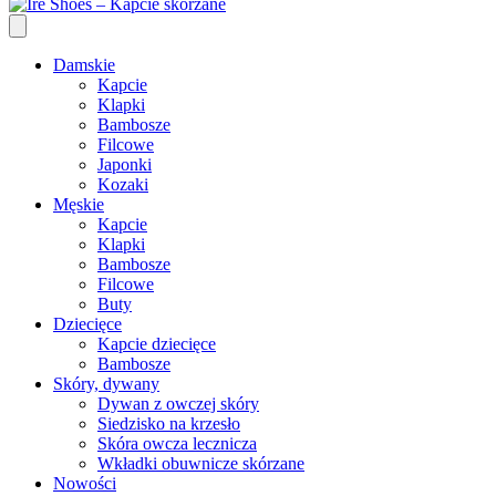
Damskie
Kapcie
Klapki
Bambosze
Filcowe
Japonki
Kozaki
Męskie
Kapcie
Klapki
Bambosze
Filcowe
Buty
Dziecięce
Kapcie dziecięce
Bambosze
Skóry, dywany
Dywan z owczej skóry
Siedzisko na krzesło
Skóra owcza lecznicza
Wkładki obuwnicze skórzane
Nowości