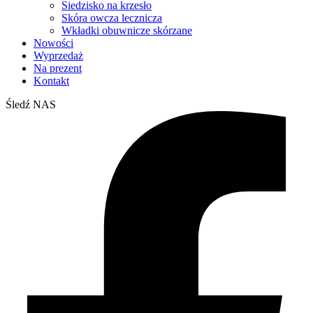
Siedzisko na krzesło
Skóra owcza lecznicza
Wkładki obuwnicze skórzane
Nowości
Wyprzedaż
Na prezent
Kontakt
Śledź NAS