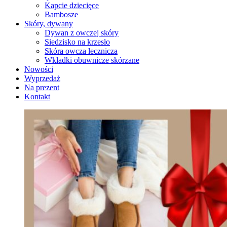
Kapcie dziecięce
Bambosze
Skóry, dywany
Dywan z owczej skóry
Siedzisko na krzesło
Skóra owcza lecznicza
Wkładki obuwnicze skórzane
Nowości
Wyprzedaż
Na prezent
Kontakt