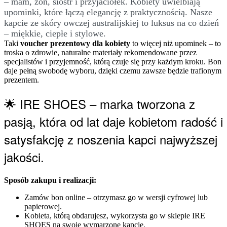
– mam, żon, sióstr i przyjaciółek. Kobiety uwielbiają
upominki, które łączą elegancję z praktycznością. Nasze
kapcie ze skóry owczej australijskiej to luksus na co dzień
– miękkie, ciepłe i stylowe.
Taki
voucher prezentowy dla kobiety
to więcej niż upominek – to
troska o zdrowie, naturalne materiały rekomendowane przez
specjalistów i przyjemność, którą czuje się przy każdym kroku. Bon
daje pełną swobodę wyboru, dzięki czemu zawsze będzie trafionym
prezentem.
🌟 IRE SHOES – marka tworzona z
pasją, która od lat daje kobietom radość i
satysfakcję z noszenia kapci najwyższej
jakości.
Sposób zakupu i realizacji:
Zamów bon online – otrzymasz go w wersji cyfrowej lub
papierowej.
Kobieta, którą obdarujesz, wykorzysta go w sklepie IRE
SHOES na swoje wymarzone kapcie.