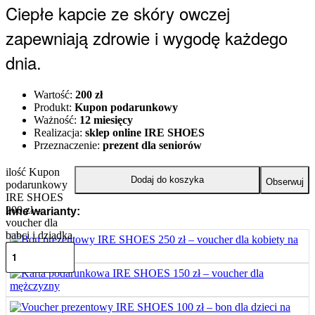
Ciepłe kapcie ze skóry owczej
zapewniają zdrowie i wygodę każdego
dnia.
Wartość:
200 zł
Produkt:
Kupon podarunkowy
Ważność:
12 miesięcy
Realizacja:
sklep online IRE SHOES
Przeznaczenie:
prezent dla seniorów
ilość Kupon
Dodaj do koszyka
Obserwuj
podarunkowy
IRE SHOES
200 zł –
Inne warianty:
voucher dla
babci i dziadka