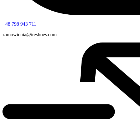
+48 798 943 711
zamowienia@ireshoes.com