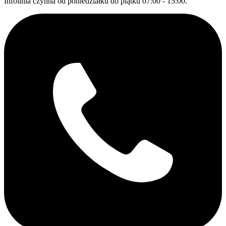
Infolinia czynna od poniedziałku do piątku 07:00 - 15:00.
column_padding_position=”all”
column_element_spacing=”default”
background_color_opacity=”1″
background_hover_color_opacity=”1″
column_shadow=”none” column_border_radius=”none”
column_link_target=”_self” advanced_gradient_angle=”0″
gradient_direction=”left_to_right” overlay_strength=”0.3″
width=”1/3″ tablet_width_inherit=”default”
animation_type=”default” bg_image_animation=”none”
border_type=”simple” column_border_width=”none”
column_border_style=”solid” gradient_type=”default”
offset=”vc_col-xs-4″][image_with_animation
image_url=”465″ image_size=”full”
animation_type=”entrance” animation=”Fade In”
hover_animation=”none” alignment=””
border_radius=”none” box_shadow=”none”
image_loading=”default” max_width=”100%”
max_width_mobile=”default”][/vc_column_inner]
[vc_column_inner column_padding=”no-extra-padding”
column_padding_tablet=”inherit”
column_padding_phone=”inherit”
column_padding_position=”all”
column_element_spacing=”default”
background_color_opacity=”1″
background_hover_color_opacity=”1″