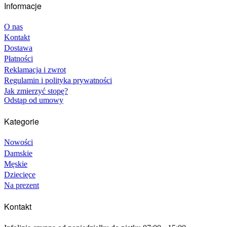
Informacje
pointer_events=”all”][vc_column_inner
column_padding=”no-extra-padding”
column_padding_tablet=”inherit”
O nas
column_padding_phone=”inherit”
Kontakt
column_padding_position=”all”
Dostawa
column_element_spacing=”default”
Płatności
background_color_opacity=”1″
Reklamacja i zwrot
background_hover_color_opacity=”1″
column_shadow=”none” column_border_radius=”none”
Regulamin i polityka prywatności
column_link_target=”_self” advanced_gradient_angle=”0″
Jak zmierzyć stopę?
gradient_direction=”left_to_right” overlay_strength=”0.3″
Odstąp od umowy
width=”1/3″ tablet_width_inherit=”default”
animation_type=”default” bg_image_animation=”none”
Kategorie
border_type=”simple” column_border_width=”none”
column_border_style=”solid” gradient_type=”default”
Nowości
offset=”vc_col-xs-4″][image_with_animation
image_url=”464″ image_size=”full”
Damskie
animation_type=”entrance” animation=”Fade In”
Męskie
hover_animation=”none” alignment=””
Dziecięce
border_radius=”none” box_shadow=”none”
Na prezent
image_loading=”default” max_width=”100%”
max_width_mobile=”default”][/vc_column_inner]
Kontakt
[vc_column_inner column_padding=”no-extra-padding”
column_padding_tablet=”inherit”
column_padding_phone=”inherit”