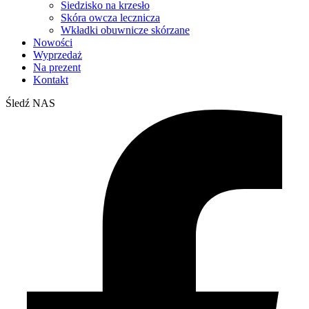
Siedzisko na krzesło
Skóra owcza lecznicza
Wkładki obuwnicze skórzane
Nowości
Wyprzedaż
Na prezent
Kontakt
Śledź NAS