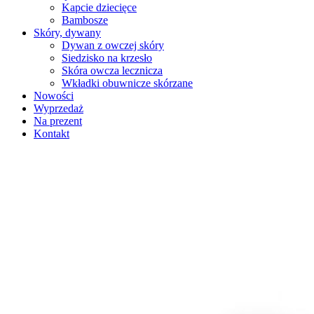
Kapcie dziecięce
Bambosze
Skóry, dywany
Dywan z owczej skóry
Siedzisko na krzesło
Skóra owcza lecznicza
Wkładki obuwnicze skórzane
Nowości
Wyprzedaż
Na prezent
Kontakt