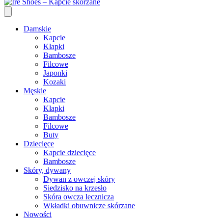
Damskie
Kapcie
Klapki
Bambosze
Filcowe
Japonki
Kozaki
Męskie
Kapcie
Klapki
Bambosze
Filcowe
Buty
Dziecięce
Kapcie dziecięce
Bambosze
Skóry, dywany
Dywan z owczej skóry
Siedzisko na krzesło
Skóra owcza lecznicza
Wkładki obuwnicze skórzane
Nowości