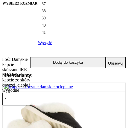
WYBIERZ ROZMIAR
37
38
39
40
41
Wyczyść
ilość Damskie
Dodaj do koszyka
Obserwuj
kapcie
skórzane IRE
SHOES –
Inne warianty:
kapcie ze skóry
owczej, ciepłe i
wygodne