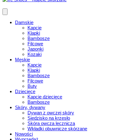
Damskie
Kapcie
Klapki
Bambosze
Filcowe
Japonki
Kozaki
Męskie
Kapcie
Klapki
Bambosze
Filcowe
Buty
Dziecięce
Kapcie dziecięce
Bambosze
Skóry, dywany
Dywan z owczej skóry
Siedzisko na krzesło
Skóra owcza lecznicza
Wkładki obuwnicze skórzane
Nowości
Wyprzedaż