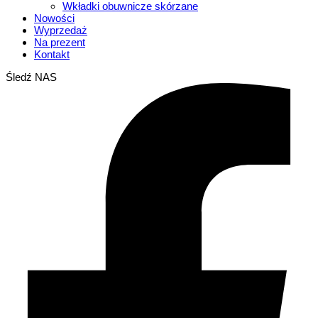
Wkładki obuwnicze skórzane
Nowości
Wyprzedaż
Na prezent
Kontakt
Śledź NAS