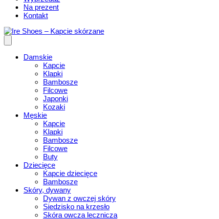
Na prezent
Kontakt
Damskie
Kapcie
Klapki
Bambosze
Filcowe
Japonki
Kozaki
Męskie
Kapcie
Klapki
Bambosze
Filcowe
Buty
Dziecięce
Kapcie dziecięce
Bambosze
Skóry, dywany
Dywan z owczej skóry
Siedzisko na krzesło
Skóra owcza lecznicza