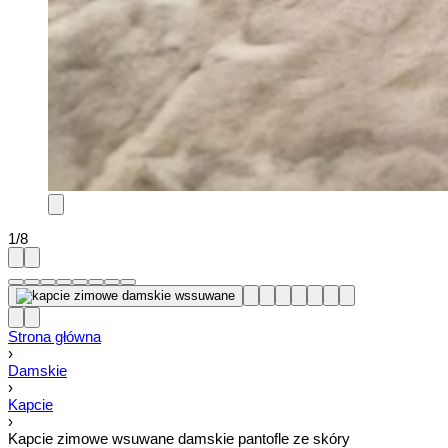
1
/
8
Strona główna
›
Damskie
›
Kapcie
›
Kapcie zimowe wsuwane damskie pantofle ze skóry