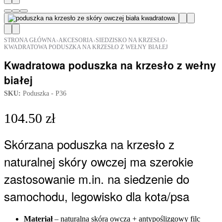
›
›
›
STRONA GŁÓWNA
AKCESORIA
SIEDZISKO NA KRZESŁO
KWADRATOWA PODUSZKA NA KRZESŁO Z WEŁNY BIAŁEJ
Kwadratowa poduszka na krzesło z wełny
białej
SKU:
Poduszka - P36
104.50
zł
Skórzana poduszka na krzesło z
naturalnej skóry owczej ma szerokie
zastosowanie m.in. na siedzenie do
samochodu, legowisko dla kota/psa
Materiał
– naturalna skóra owcza + antypoślizgowy filc